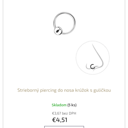
P
U
R
K
O
T
D
O
U
V
K
T
O
V
Strieborný piercing do nosa krúžok s guličkou
Skladom
(5 ks)
€3,67 bez DPH
€4,51