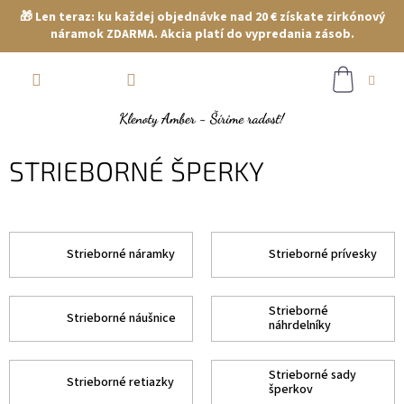
🎁 Len teraz: ku každej objednávke nad 20 € získate zirkónový
náramok ZDARMA. Akcia platí do vypredania zásob.
Prejsť
NÁKUP
na
obsah
KOŠÍK
STRIEBORNÉ ŠPERKY
Strieborné náramky
Strieborné prívesky
Strieborné
Strieborné náušnice
náhrdelníky
Strieborné sady
Strieborné retiazky
šperkov