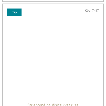
Kód:
7487
Tip
Strieborné náušnice kvet ruže