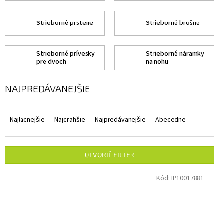
Strieborné prstene
Strieborné brošne
Strieborné prívesky
Strieborné náramky
pre dvoch
na nohu
NAJPREDÁVANEJŠIE
R
A
Najlacnejšie
Najdrahšie
Najpredávanejšie
Abecedne
D
E
N
OTVORIŤ FILTER
I
V
E
Ý
Kód:
IP10017881
P
P
R
I
O
S
D