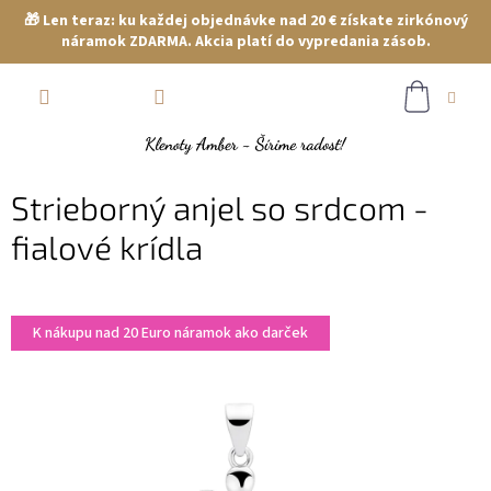
🎁 Len teraz: ku každej objednávke nad 20 € získate zirkónový
náramok ZDARMA. Akcia platí do vypredania zásob.
Prejsť
NÁKUP
na
obsah
KOŠÍK
Strieborný anjel so srdcom -
fialové krídla
K nákupu nad 20 Euro náramok ako darček