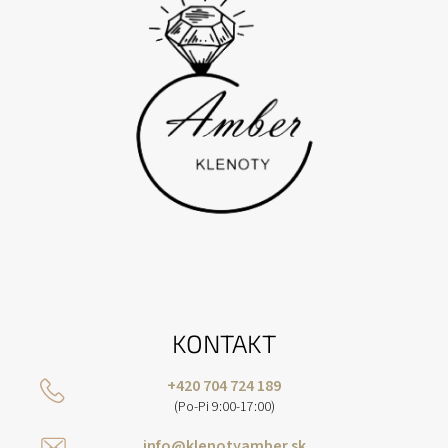
E
KONTAKT
+420 704 724 189
(Po-Pi 9:00-17:00)
info@klenotyamber.sk