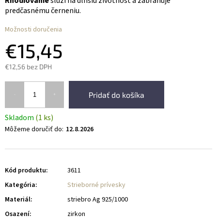
Rhodiovanie
slúži na dlhšiu životnosť a zabraňuje
predčasnému černeniu.
Možnosti doručenia
€15,45
€12,56 bez DPH
Pridať do košíka
Skladom
(1 ks)
Môžeme doručiť do:
12.8.2026
Kód produktu:
3611
Kategória
:
Strieborné prívesky
Materiál
:
striebro Ag 925/1000
Osazení
:
zirkon