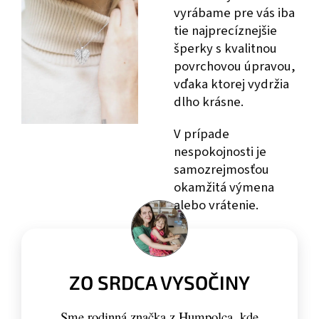
vyrábame pre vás iba
tie najprecíznejšie
šperky s kvalitnou
povrchovou úpravou,
vďaka ktorej vydržia
dlho krásne.
V prípade
nespokojnosti je
samozrejmosťou
okamžitá výmena
alebo vrátenie.
ZO SRDCA VYSOČINY
Sme rodinná značka z Humpolca, kde