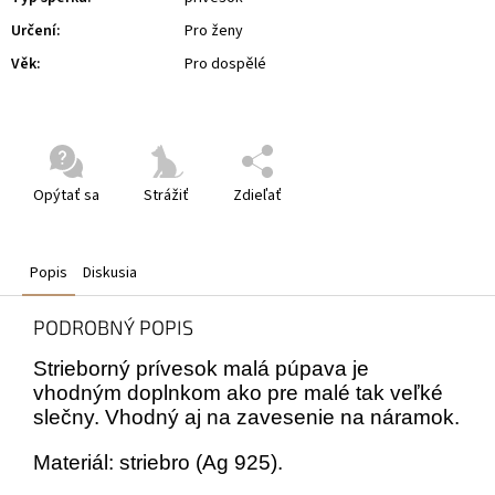
Určení
:
Pro ženy
Věk
:
Pro dospělé
Opýtať sa
Strážiť
Zdieľať
Popis
Diskusia
PODROBNÝ POPIS
Strieborný prívesok malá púpava je
vhodným doplnkom ako pre malé tak veľké
slečny. Vhodný aj na zavesenie na náramok.
Materiál: striebro (Ag 925).