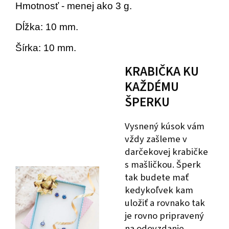
Hmotnosť - menej ako 3 g.
Dĺžka: 10 mm.
Šírka: 10 mm.
KRABIČKA KU
KAŽDÉMU
ŠPERKU
Vysnený kúsok vám
vždy zašleme v
darčekovej krabičke
s mašličkou. Šperk
tak budete mať
kedykoľvek kam
uložiť a rovnako tak
je rovno pripravený
na odovzdanie,