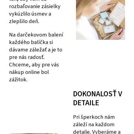
rozbaľovanie zásielky
vykúzlilo úsmev a
zlepšilo deň.
Na darčekovom balení
každého balíčka si
dávame záležať a je to
pre nás radosť.
Chceme, aby pre vás
nákup online bol
zážitok.
DOKONALOSŤ V
DETAILE
Pri šperkoch nám
záleží na každom
detaile. Vyberáme a