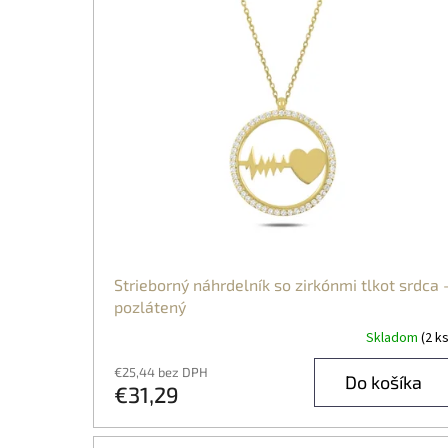
Strieborný náhrdelník so zirkónmi tlkot srdca 
pozlátený
Skladom
(2 ks
€25,44 bez DPH
Do košíka
€31,29