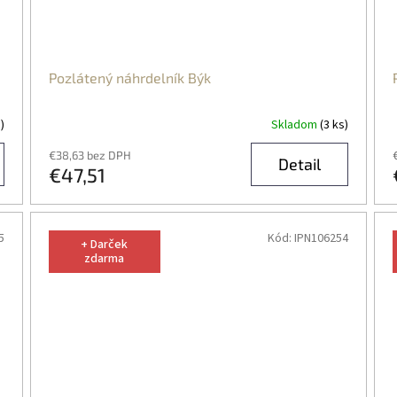
Pozlátený náhrdelník Býk
)
Skladom
(3 ks)
€38,63 bez DPH
Detail
€47,51
5
Kód:
IPN106254
+ Darček
zdarma