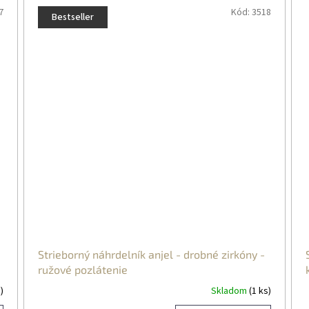
7
Kód:
3518
Bestseller
Strieborný náhrdelník anjel - drobné zirkóny -
ružové pozlátenie
)
Skladom
(1 ks)