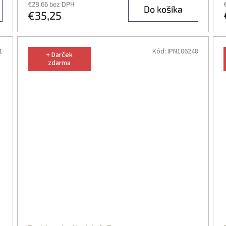
€28,66 bez DPH
Do košíka
€35,25
1
Kód:
IPN106248
+ Darček
zdarma