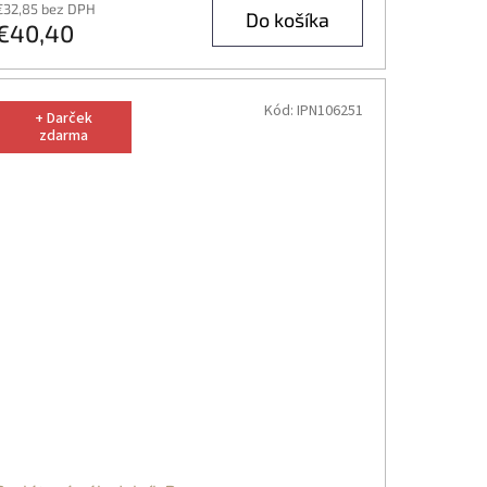
€32,85 bez DPH
Do košíka
€40,40
Kód:
IPN106251
+ Darček
zdarma