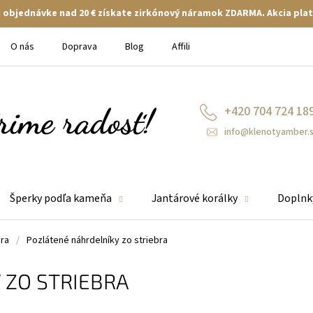
ej objednávke nad 20 € získate zirkónový náramok ZDARMA. Akcia plat
O nás
Doprava
Blog
Affiliate
+420 704 724 18
info@klenotyamber.
Šperky podľa kameňa
Jantárové korálky
Doplnk
bra
/
Pozlátené náhrdelníky zo striebra
 ZO STRIEBRA