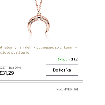
Strieborný náhrdelník polmesiac so zirkónmi -
ružové pozlátenie
Skladom
(1 ks)
€25,44 bez DPH
Do košíka
€31,29
Kód:
MMN94863