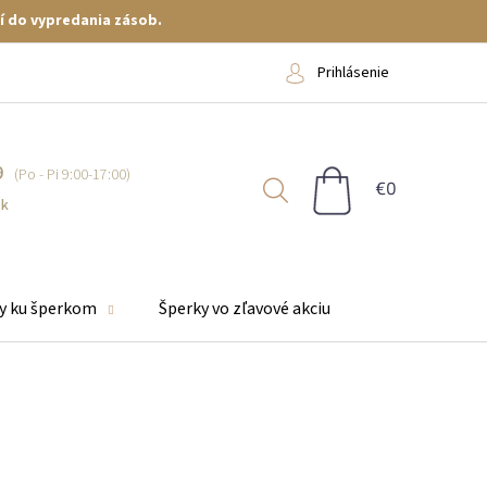
í do vypredania zásob.
Prihlásenie
9
NÁKUPNÝ
KOŠÍK
sk
y ku šperkom
Šperky vo zľavové akciu