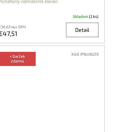
Pozlátený náhrdelník Baran
Skladom
(2 ks)
€38,63 bez DPH
Detail
€47,51
Kód:
IPN106259
+ Darček
zdarma