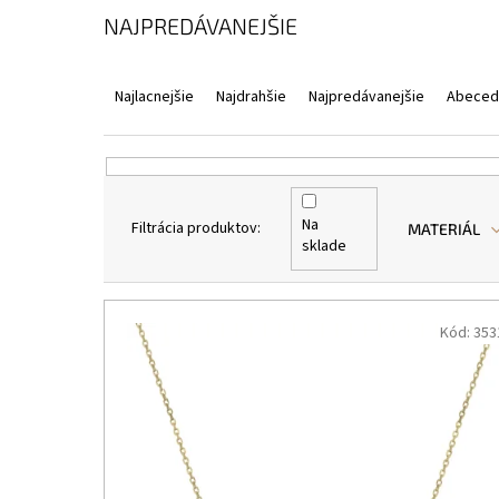
NAJPREDÁVANEJŠIE
R
A
Najlacnejšie
Najdrahšie
Najpredávanejšie
Abeced
D
E
N
I
E
Na
MATERIÁL
P
sklade
R
O
V
D
Ý
Kód:
353
U
P
K
I
T
S
O
P
V
R
O