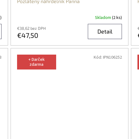
Pozlátený náhrdelník Panna
)
Skladom
(2 ks)
€38,62 bez DPH
Detail
€47,50
8
Kód:
IPN106252
+ Darček
zdarma