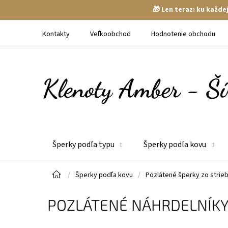
🎁 Len teraz: ku každ
Prejsť
na
Kontakty
Veľkoobchod
Hodnotenie obchodu
obsah
Šperky podľa typu
Šperky podľa kovu
Domov
/
Šperky podľa kovu
/
Pozlátené šperky zo strie
POZLÁTENÉ NÁHRDELNÍKY