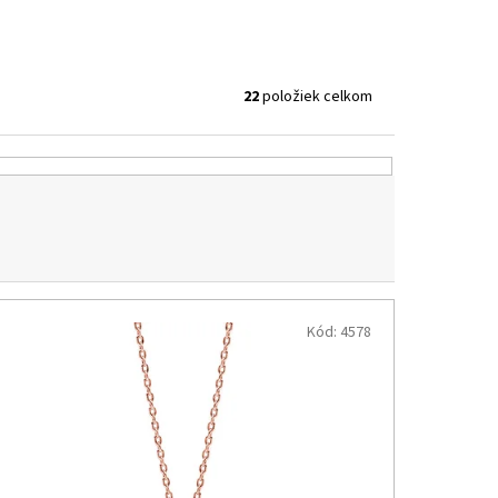
22
položiek celkom
Kód:
4578