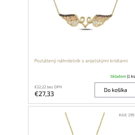
D
U
K
T
O
V
Pozlátený náhrdelník s anjelskými krídlami
Skladom
(1 ks
€22,22 bez DPH
Do košíka
€27,33
Kód:
295