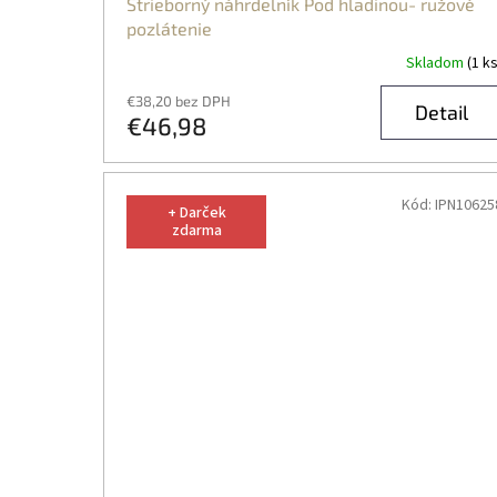
Strieborný náhrdelník Pod hladinou- ružové
pozlátenie
Skladom
(1 ks
€38,20 bez DPH
Detail
€46,98
Kód:
IPN10625
+ Darček
zdarma