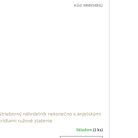
Kód:
MMN94862
Strieborný náhrdelník nekonečno s anjelskými
krídlami ružové zlatenie
Skladom
(1 ks)