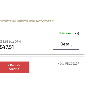
Pozlátený náhrdelník Kozorožec
Skladom
(1 ks)
€38,63 bez DPH
Detail
€47,51
Kód:
IPN106257
+ Darček
zdarma