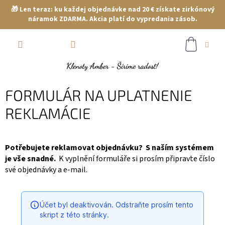
🎁 Len teraz: ku každej objednávke nad 20 € získate zirkónový
náramok ZDARMA. Akcia platí do vypredania zásob.
Prejsť
NÁKUP
na
obsah
KOŠÍK
FORMULÁR NA UPLATNENIE
REKLAMÁCIE
Potřebujete reklamovat objednávku? S naším systémem
je vše snadné.
K vyplnění formuláře si prosím připravte číslo
své objednávky a e-mail.