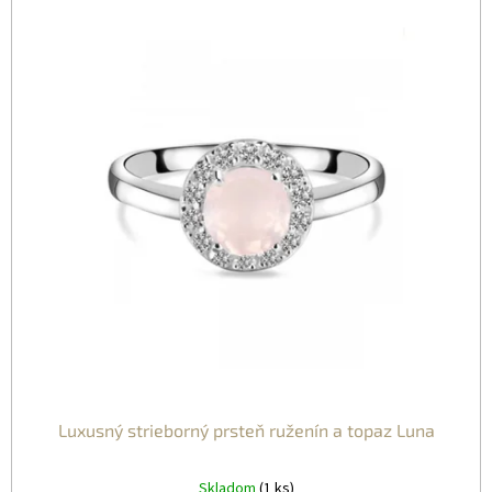
P
P
R
I
O
S
D
P
U
R
K
O
T
D
O
U
V
K
T
O
V
Luxusný strieborný prsteň ruženín a topaz Luna
Skladom
(1 ks)