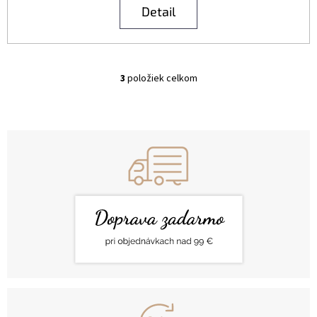
Detail
3
položiek celkom
O
V
L
Á
D
A
C
I
E
P
R
V
K
Y
V
Ý
P
I