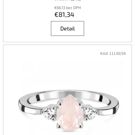
€66,13 bez DPH
€81,34
Detail
Kód:
11130/56