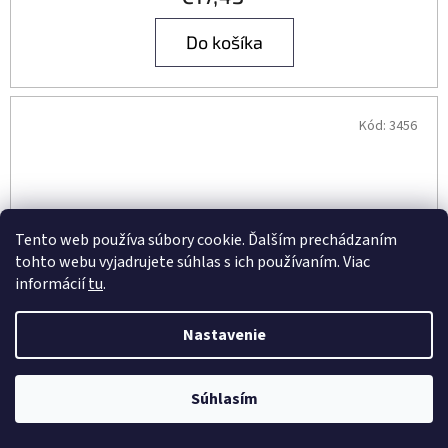
Do košíka
Kód:
3456
Tento web používa súbory cookie. Ďalším prechádzaním
tohto webu vyjadrujete súhlas s ich používaním. Viac
informácií
tu
.
Nastavenie
Súhlasím