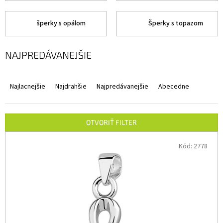
šperky s opálom
Šperky s topazom
NAJPREDÁVANEJŠIE
R
A
Najlacnejšie
Najdrahšie
Najpredávanejšie
Abecedne
D
E
N
OTVORIŤ FILTER
I
V
E
Ý
Kód:
2778
P
P
R
I
O
S
D
P
U
R
K
O
T