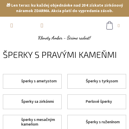
🎁 Len teraz: ku každej objednávke nad 20 € získate zirkónový
náramok ZDARMA. Akcia platí do vypredania zásob.
Prejsť
NÁKUP
na
obsah
KOŠÍK
ŠPERKY S PRAVÝMI KAMEŇMI
šperky s ametystom
Šperky s tyrkysom
Šperky sa zirkónmi
Perlové šperky
šperky s mesačným
Šperky s ruženínom
kameňom