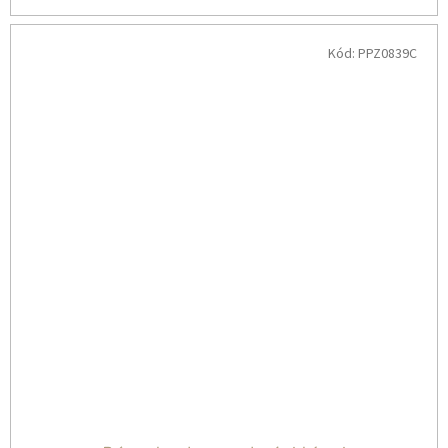
Kód:
PPZ0839C