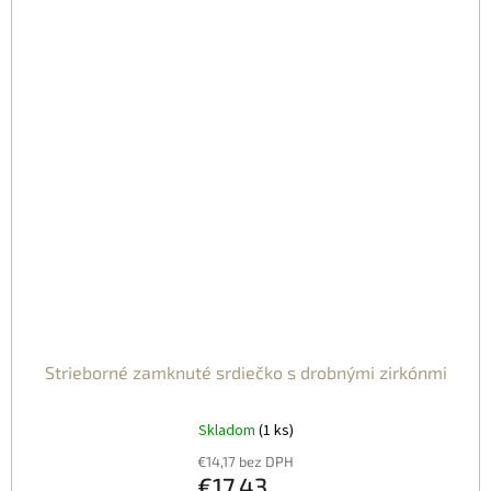
Strieborné zamknuté srdiečko s drobnými zirkónmi
Skladom
(1 ks)
€14,17 bez DPH
€17,43