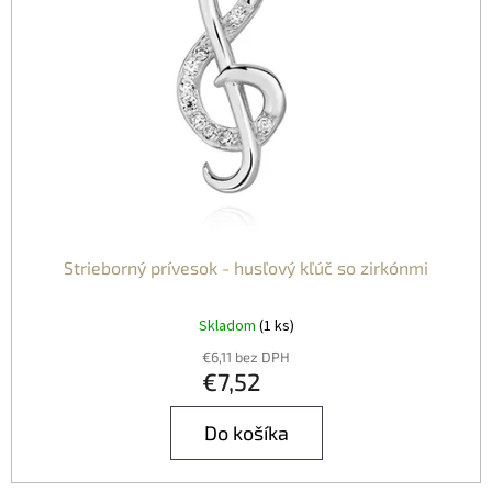
D
O
U
V
K
T
O
V
Strieborný prívesok - husľový kľúč so zirkónmi
Skladom
(1 ks)
€6,11 bez DPH
€7,52
Do košíka