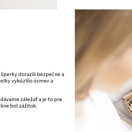
 šperky dorazili bezpečne a
ielky vykúzlilo úsmev a
dávame záležať a je to pre
ine bol zážitok.