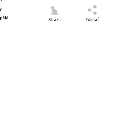
y
spělé
Strážiť
Zdieľať