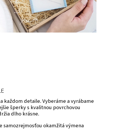
LE
 na každom detaile. Vyberáme a vyrábame
nejšie šperky s kvalitnou povrchovou
ržia dlho krásne.
 je samozrejmosťou okamžitá výmena