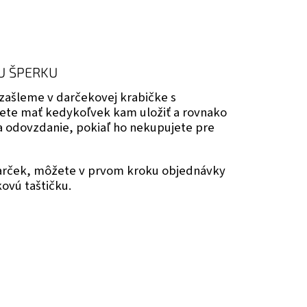
U ŠPERKU
zašleme v darčekovej krabičke s
ete mať kedykoľvek kam uložiť a rovnako
na odovzdanie, pokiaľ ho nekupujete pre
darček, môžete v prvom kroku objednávky
kovú taštičku.