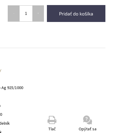
Pridať do košíka
y
o Ag 925/1000
m
00
delník
Tlač
Opýtať sa
k