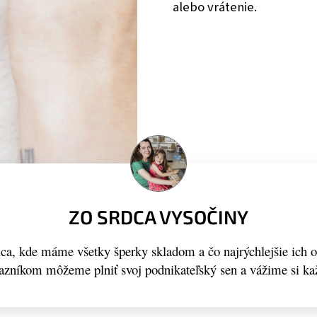
alebo vrátenie.
ZO SRDCA VYSOČINY
a, kde máme všetky šperky skladom a čo najrýchlejšie ich 
kazníkom môžeme plniť svoj podnikateľský sen a vážime si ka