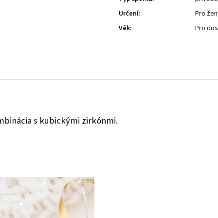
Určení
:
Pro žen
Věk
:
Pro do
ombinácia s kubickými zirkónmi.