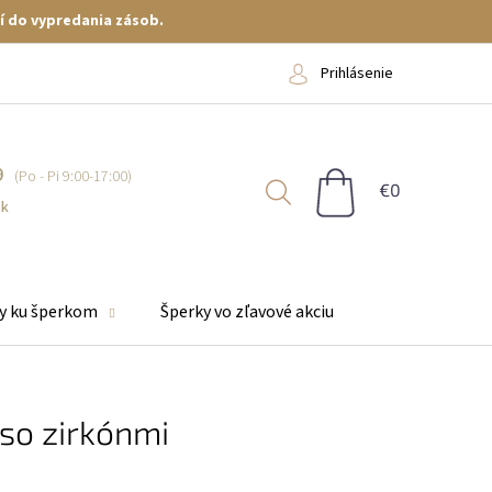
í do vypredania zásob.
Prihlásenie
9
NÁKUPNÝ
KOŠÍK
sk
y ku šperkom
Šperky vo zľavové akciu
 so zirkónmi