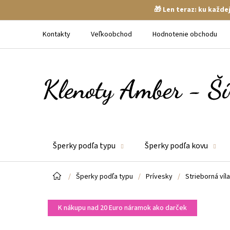
🎁 Len teraz: ku každ
Prejsť
na
Kontakty
Veľkoobchod
Hodnotenie obchodu
obsah
Šperky podľa typu
Šperky podľa kovu
Domov
/
Šperky podľa typu
/
Prívesky
/
Strieborná víl
K nákupu nad 20 Euro náramok ako darček