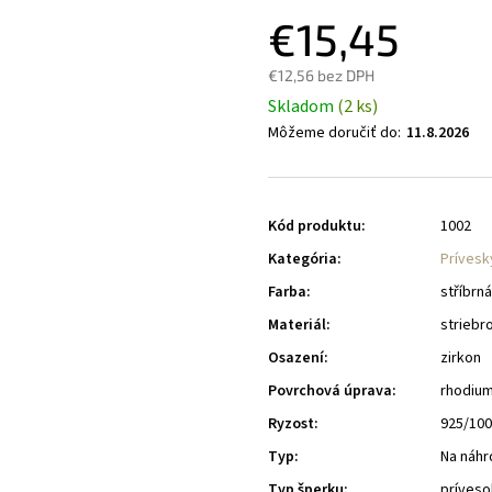
€15,45
€12,56 bez DPH
Skladom
(2 ks)
Môžeme doručiť do:
11.8.2026
Kód produktu:
1002
Kategória
:
Prívesk
Farba
:
stříbrná
Materiál
:
striebr
Osazení
:
zirkon
Povrchová úprava
:
rhodiu
Ryzost
:
925/10
Typ
:
Na náhr
Typ šperku
:
príveso