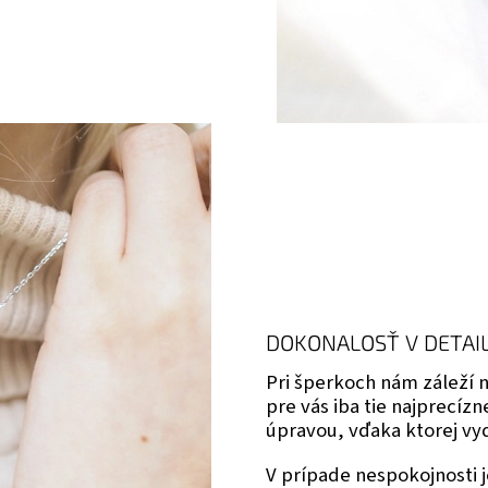
DOKONALOSŤ V DETAI
Pri šperkoch nám záleží
pre vás iba tie najprecíz
úpravou, vďaka ktorej vyd
V prípade nespokojnosti