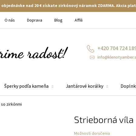
ej objednávke nad 20 € získate zirkónový náramok ZDARMA. Akcia plat
O nás
Doprava
Blog
Affiliate
+420 704 724 18
info@klenotyamber.
Šperky podľa kameňa
Jantárové korálky
Doplnk
a so zirkónmi
Strieborná víla
Možnosti doručenia