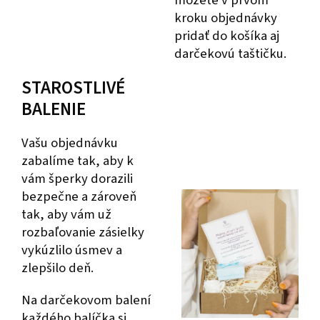
kroku objednávky
pridať do košíka aj
darčekovú taštičku.
STAROSTLIVÉ
BALENIE
Vašu objednávku
zabalíme tak, aby k
vám šperky dorazili
bezpečne a zároveň
tak, aby vám už
rozbaľovanie zásielky
vykúzlilo úsmev a
zlepšilo deň.
Na darčekovom balení
každého balíčka si