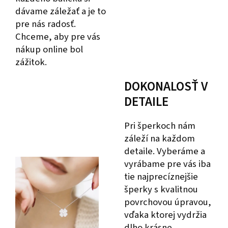
dávame záležať a je to
pre nás radosť.
Chceme, aby pre vás
nákup online bol
zážitok.
DOKONALOSŤ V
DETAILE
Pri šperkoch nám
záleží na každom
detaile. Vyberáme a
vyrábame pre vás iba
tie najprecíznejšie
šperky s kvalitnou
povrchovou úpravou,
vďaka ktorej vydržia
dlho krásne.