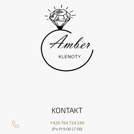
I
E
KONTAKT
+420 704 724 189
(Po-Pi 9:00-17:00)