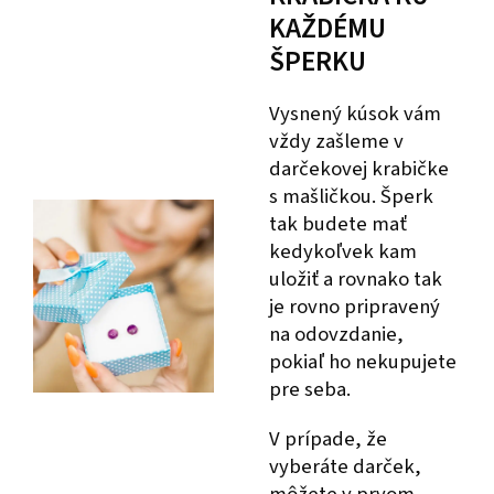
KAŽDÉMU
ŠPERKU
Vysnený kúsok vám
vždy zašleme v
darčekovej krabičke
s mašličkou. Šperk
tak budete mať
kedykoľvek kam
uložiť a rovnako tak
je rovno pripravený
na odovzdanie,
pokiaľ ho nekupujete
pre seba.
V prípade, že
vyberáte darček,
môžete v prvom