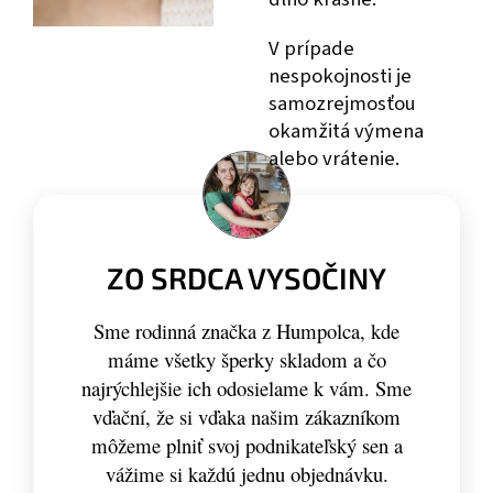
V prípade
nespokojnosti je
samozrejmosťou
okamžitá výmena
alebo vrátenie.
ZO SRDCA VYSOČINY
Sme rodinná značka z Humpolca, kde
máme všetky šperky skladom a čo
najrýchlejšie ich odosielame k vám. Sme
vďační, že si vďaka našim zákazníkom
môžeme plniť svoj podnikateľský sen a
vážime si každú jednu objednávku.