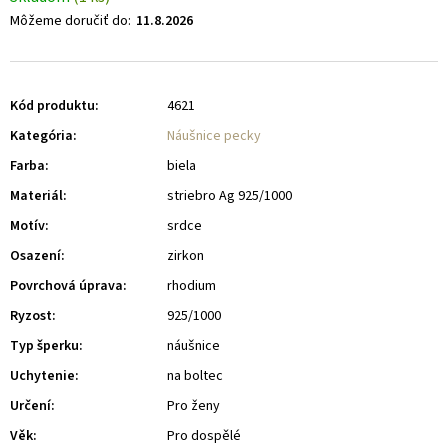
Môžeme doručiť do:
11.8.2026
Kód produktu:
4621
Kategória
:
Náušnice pecky
Farba
:
biela
Materiál
:
striebro Ag 925/1000
Motív
:
srdce
Osazení
:
zirkon
Povrchová úprava
:
rhodium
Ryzost
:
925/1000
Typ šperku
:
náušnice
Uchytenie
:
na boltec
Určení
:
Pro ženy
Věk
:
Pro dospělé