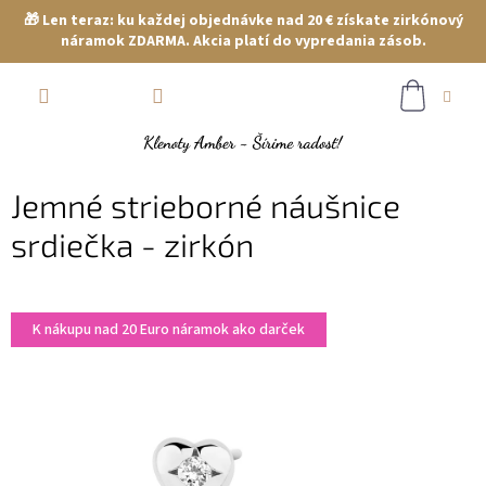
🎁 Len teraz: ku každej objednávke nad 20 € získate zirkónový
náramok ZDARMA. Akcia platí do vypredania zásob.
Prejsť
NÁKUP
na
obsah
KOŠÍK
Jemné strieborné náušnice
srdiečka - zirkón
K nákupu nad 20 Euro náramok ako darček