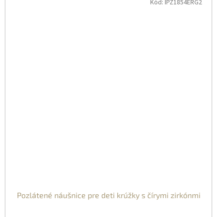
Kód:
IPZ1854ERG2
Pozlátené náušnice pre deti krúžky s čírymi zirkónmi