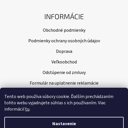
INFORMÁCIE
Obchodné podmienky
Podmienky ochrany osobných údajov
Doprava
Veľkoobchod
Odstúpenie od zmluvy
Formulár na uplatnenie reklamácie
Tento web používa súbory cookie. Ďalším prechádzaním
tohto webu vyjadrujete súhlas s ich používaním. Viac
informácií
tu
.
Nastavenie
Vytvoril Shoptet
|
Nakódoval Pavel Kuneš