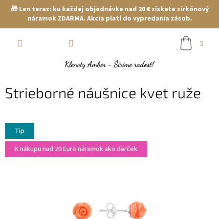
🎁 Len teraz: ku každej objednávke nad 20 € získate zirkónový
náramok ZDARMA. Akcia platí do vypredania zásob.
Prejsť
NÁKUP
na
obsah
KOŠÍK
Strieborné náušnice kvet ruže
Tip
K nákupu nad 20 Euro náramok ako darček