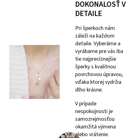
DOKONALOSŤ V
DETAILE
Pri šperkoch nám
záleží na každom
detaile. Vyberáme a
vyrábame pre vás iba
tie najprecíznejšie
šperky s kvalitnou
povrchovou úpravou,
vďaka ktorej vydržia
dlho krásne.
V prípade
nespokojnosti je
samozrejmosťou
okamžitá výmena
alebo vrátenie.