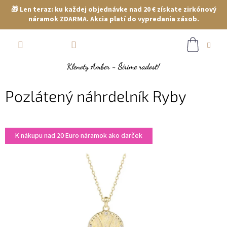
🎁 Len teraz: ku každej objednávke nad 20 € získate zirkónový
náramok ZDARMA. Akcia platí do vypredania zásob.
Prejsť
NÁKUP
na
obsah
KOŠÍK
Pozlátený náhrdelník Ryby
K nákupu nad 20 Euro náramok ako darček