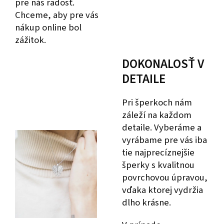
pre nás radosť.
Chceme, aby pre vás
nákup online bol
zážitok.
DOKONALOSŤ V
DETAILE
Pri šperkoch nám
záleží na každom
detaile. Vyberáme a
vyrábame pre vás iba
tie najprecíznejšie
šperky s kvalitnou
povrchovou úpravou,
vďaka ktorej vydržia
dlho krásne.