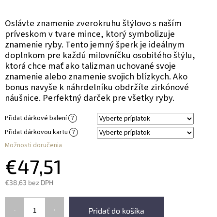
Oslávte znamenie zverokruhu štýlovo s naším
príveskom v tvare mince, ktorý symbolizuje
znamenie ryby. Tento jemný šperk je ideálnym
doplnkom pre každú milovníčku osobitého štýlu,
ktorá chce mať ako talizman uchované svoje
znamenie alebo znamenie svojich blízkych. Ako
bonus navyše k náhrdelníku obdržíte zirkónové
náušnice. Perfektný darček pre všetky ryby.
Přidat dárkové balení
?
Přidat dárkovou kartu
?
Možnosti doručenia
€47,51
€38,63
bez DPH
Pridať do košíka