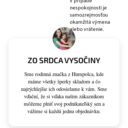
V prípade
nespokojnosti je
samozrejmosťou
okamžitá výmena
alebo vrátenie.
ZO SRDCA VYSOČINY
Sme rodinná značka z Humpolca, kde
máme všetky šperky skladom a čo
najrýchlejšie ich odosielame k vám. Sme
vďační, že si vďaka našim zákazníkom
môžeme plniť svoj podnikateľský sen a
vážime si každú jednu objednávku.