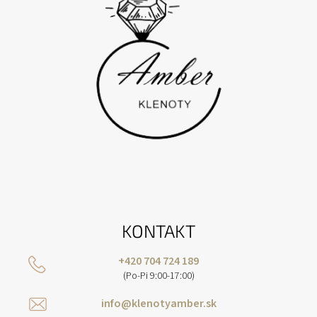
E
KONTAKT
+420 704 724 189
(Po-Pi 9:00-17:00)
info@klenotyamber.sk