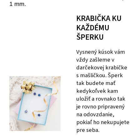
1 mm.
KRABIČKA KU
KAŽDÉMU
ŠPERKU
Vysnený kúsok vám
vždy zašleme v
darčekovej krabičke
s mašličkou. Šperk
tak budete mať
kedykoľvek kam
uložiť a rovnako tak
je rovno pripravený
na odovzdanie,
pokiaľ ho nekupujete
pre seba.