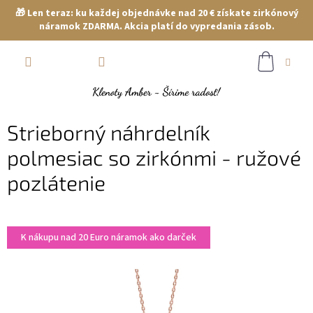
🎁 Len teraz: ku každej objednávke nad 20 € získate zirkónový
náramok ZDARMA. Akcia platí do vypredania zásob.
Prejsť
NÁKUP
na
obsah
KOŠÍK
Strieborný náhrdelník
polmesiac so zirkónmi - ružové
pozlátenie
K nákupu nad 20 Euro náramok ako darček