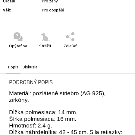
Určení
:
Pro ženy
Věk
:
Pro dospělé
Opýtať sa
Strážiť
Zdieľať
Popis
Diskusia
PODROBNÝ POPIS
Materiál: pozlátené striebro (AG 925),
zirkóny.
Dĺžka polmesiaca: 14 mm.
Šírka polmesiaca: 16 mm.
Hmotnosť: 2,4 g.
Dĺžka náhrdelníka: 42 - 45 cm. Sila retiazky: