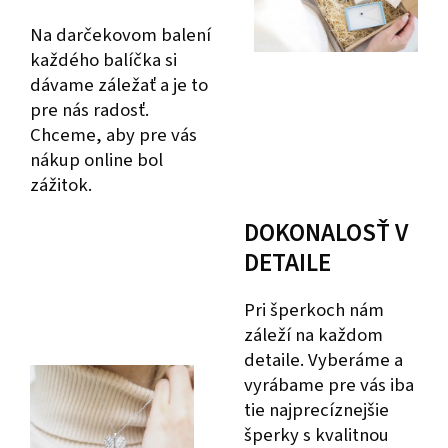
Na darčekovom balení
každého balíčka si
dávame záležať a je to
pre nás radosť.
Chceme, aby pre vás
nákup online bol
zážitok.
DOKONALOSŤ V
DETAILE
Pri šperkoch nám
záleží na každom
detaile. Vyberáme a
vyrábame pre vás iba
tie najprecíznejšie
šperky s kvalitnou