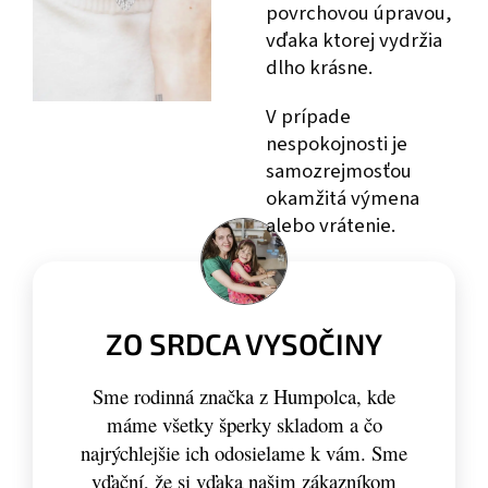
povrchovou úpravou,
vďaka ktorej vydržia
dlho krásne.
V prípade
nespokojnosti je
samozrejmosťou
okamžitá výmena
alebo vrátenie.
ZO SRDCA VYSOČINY
Sme rodinná značka z Humpolca, kde
máme všetky šperky skladom a čo
najrýchlejšie ich odosielame k vám. Sme
vďační, že si vďaka našim zákazníkom