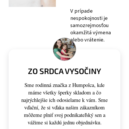
V prípade
nespokojnosti je
samozrejmosťou
okamžitá výmena
alebo vrátenie.
ZO SRDCA VYSOČINY
Sme rodinná značka z Humpolca, kde
máme všetky šperky skladom a čo
najrýchlejšie ich odosielame k vám. Sme
vďační, že si vďaka našim zákazníkom
môžeme plniť svoj podnikateľský sen a
vážime si každú jednu objednávku.