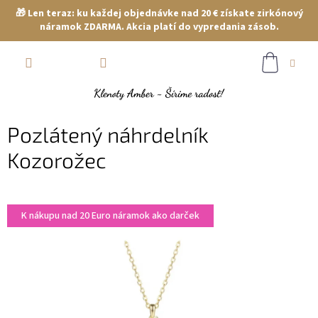
🎁 Len teraz: ku každej objednávke nad 20 € získate zirkónový
náramok ZDARMA. Akcia platí do vypredania zásob.
Prejsť
NÁKUP
na
obsah
KOŠÍK
Pozlátený náhrdelník
Kozorožec
K nákupu nad 20 Euro náramok ako darček