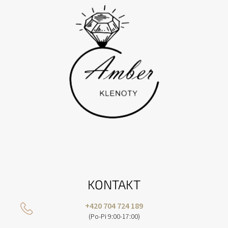
I
E
KONTAKT
+420 704 724 189
(Po-Pi 9:00-17:00)