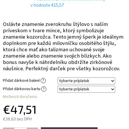
v hodnote €15,57
Oslávte znamenie zverokruhu štýlovo s naším
príveskom v tvare mince, ktorý symbolizuje
znamenie kozorožca. Tento jemný šperk je ideálnym
doplnkom pre každú milovníčku osobitého štýlu,
ktorá chce mať ako talizman uchované svoje
znamenie alebo znamenie svojich blízkych. Ako
bonus navyše k náhrdelníku obdržíte zirkónové
náušnice. Perfektný darček pre všetky kozorožcov.
Přidat dárkové balení
?
Přidat dárkovou kartu
?
Možnosti doručenia
€47,51
€38,63
bez DPH