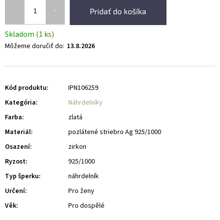
Pridať do košíka
Skladom
(1 ks)
Môžeme doručiť do:
13.8.2026
Kód produktu:
IPN106259
Kategória
:
Náhrdelníky
Farba
:
zlatá
Materiál
:
pozlátené striebro Ag 925/1000
Osazení
:
zirkon
Ryzost
:
925/1000
Typ šperku
:
náhrdelník
Určení
:
Pro ženy
Věk
:
Pro dospělé