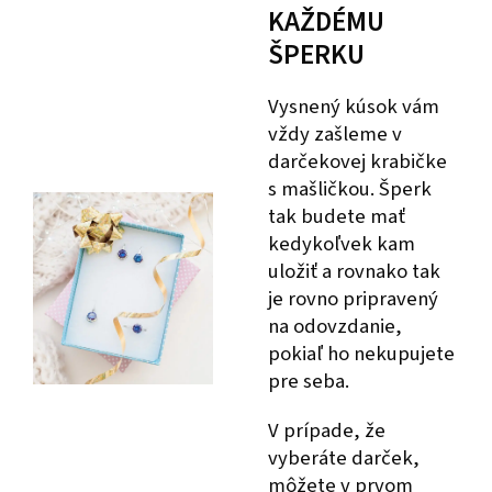
KAŽDÉMU
ŠPERKU
Vysnený kúsok vám
vždy zašleme v
darčekovej krabičke
s mašličkou. Šperk
tak budete mať
kedykoľvek kam
uložiť a rovnako tak
je rovno pripravený
na odovzdanie,
pokiaľ ho nekupujete
pre seba.
V prípade, že
vyberáte darček,
môžete v prvom