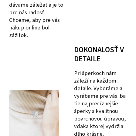
dávame záležať a je to
pre nás radosť.
Chceme, aby pre vás
nákup online bol
zážitok.
DOKONALOSŤ V
DETAILE
Pri šperkoch nám
záleží na každom
detaile. Vyberáme a
vyrábame pre vás iba
tie najprecíznejšie
šperky s kvalitnou
povrchovou úpravou,
vďaka ktorej vydržia
dlho krásne.