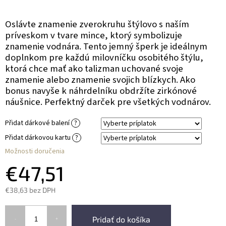
Oslávte znamenie zverokruhu štýlovo s naším
príveskom v tvare mince, ktorý symbolizuje
znamenie vodnára. Tento jemný šperk je ideálnym
doplnkom pre každú milovníčku osobitého štýlu,
ktorá chce mať ako talizman uchované svoje
znamenie alebo znamenie svojich blízkych. Ako
bonus navyše k náhrdelníku obdržíte zirkónové
náušnice. Perfektný darček pre všetkých vodnárov.
Přidat dárkové balení
?
Přidat dárkovou kartu
?
Možnosti doručenia
€47,51
€38,63
bez DPH
Pridať do košíka