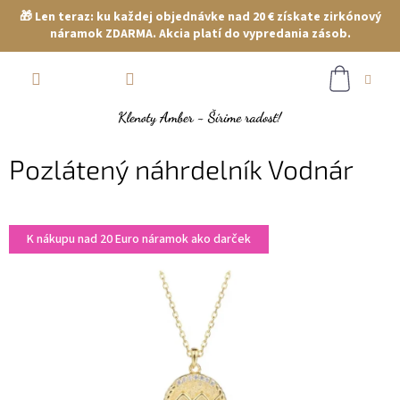
🎁 Len teraz: ku každej objednávke nad 20 € získate zirkónový
náramok ZDARMA. Akcia platí do vypredania zásob.
Prejsť
NÁKUP
na
obsah
KOŠÍK
Pozlátený náhrdelník Vodnár
K nákupu nad 20 Euro náramok ako darček