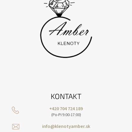
E
KONTAKT
+420 704 724 189
(Po-Pi 9:00-17:00)
info@klenotyamber.sk