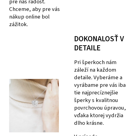
pre nás radosť.
Chceme, aby pre vás
nákup online bol
zážitok.
DOKONALOSŤ V
DETAILE
Pri šperkoch nám
záleží na každom
detaile. Vyberáme a
vyrábame pre vás iba
tie najprecíznejšie
šperky s kvalitnou
povrchovou úpravou,
vďaka ktorej vydržia
dlho krásne.