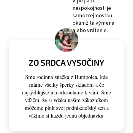
V prípade
nespokojnosti je
samozrejmosťou
okamžitá výmena
alebo vrátenie.
ZO SRDCA VYSOČINY
Sme rodinná značka z Humpolca, kde
máme všetky šperky skladom a čo
najrýchlejšie ich odosielame k vám. Sme
vďační, že si vďaka našim zákazníkom
môžeme plniť svoj podnikateľský sen a
vážime si každú jednu objednávku.