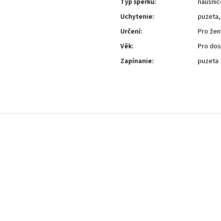
Typ šperku
:
náušnic
Uchytenie
:
puzeta,
Určení
:
Pro žen
Věk
:
Pro do
Zapínanie
:
puzeta