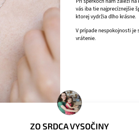
Pri šperkoch nám záleží na
vás iba tie najprecíznejšie
ktorej vydržia dlho krásne.
V prípade nespokojnosti j
vrátenie.
ZO SRDCA VYSOČINY