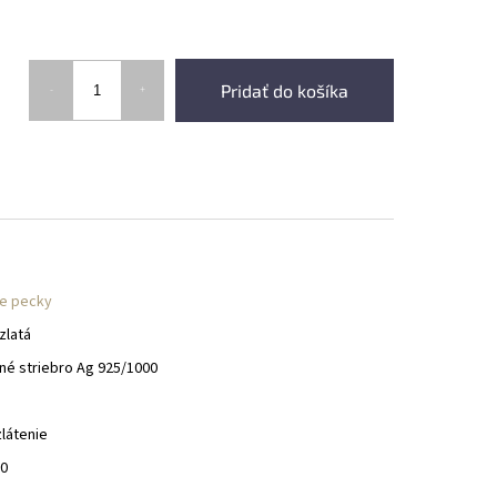
Pridať do košíka
e pecky
zlatá
né striebro Ag 925/1000
zlátenie
00