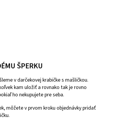
DÉMU ŠPERKU
leme v darčekovej krabičke s mašličkou.
oľvek kam uložiť a rovnako tak je rovno
okiaľ ho nekupujete pre seba.
ček, môžete v prvom kroku objednávky pridať
ičku.