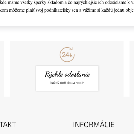
de máme všetky šperky skladom a čo najrýchlejšie ich odosielame k v
kom môžeme plniť svoj podnikateľský sen a vážime si každú jednu obj
TAKT
INFORMÁCIE