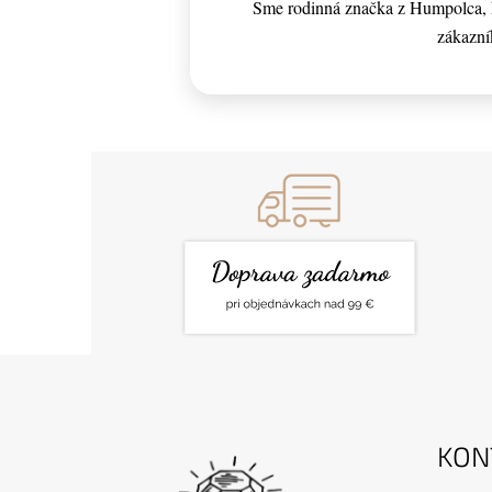
Sme rodinná značka z Humpolca, k
zákazní
Z
Á
P
Ä
KON
T
I