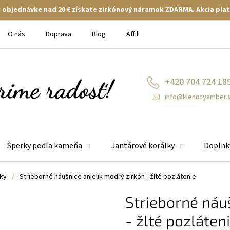
ej objednávke nad 20 € získate zirkónový náramok ZDARMA. Akcia plat
O nás
Doprava
Blog
Affiliate
+420 704 724 18
info@klenotyamber.
Šperky podľa kameňa
Jantárové korálky
Doplnk
ky
/
Strieborné náušnice anjelik modrý zirkón - žlté pozlátenie
Strieborné náu
- žlté pozláten