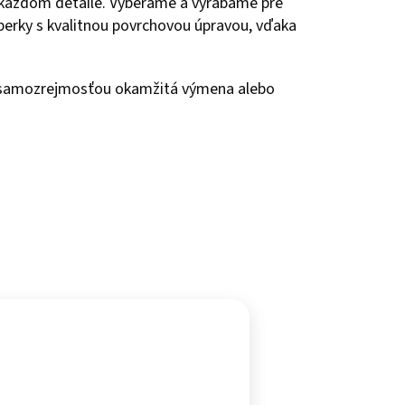
 každom detaile. Vyberáme a vyrábame pre
 šperky s kvalitnou povrchovou úpravou, vďaka
e samozrejmosťou okamžitá výmena alebo