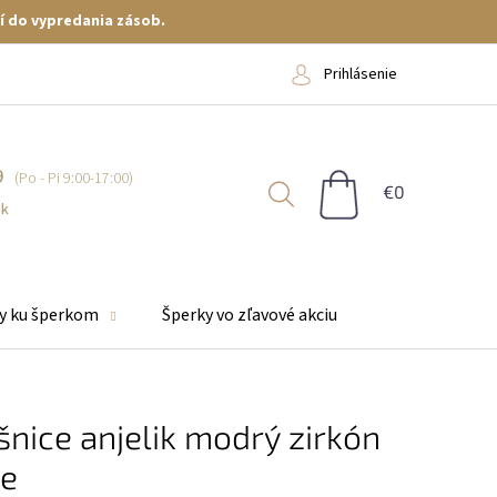
í do vypredania zásob.
Prihlásenie
9
NÁKUPNÝ
KOŠÍK
sk
y ku šperkom
Šperky vo zľavové akciu
šnice anjelik modrý zirkón
ie