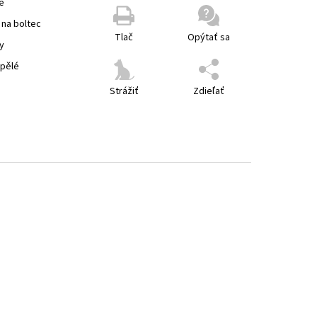
e
 na boltec
Tlač
Opýtať sa
y
spělé
Strážiť
Zdieľať