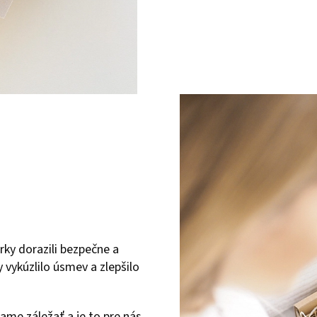
rky dorazili bezpečne a
 vykúzlilo úsmev a zlepšilo
ame záležať a je to pre nás