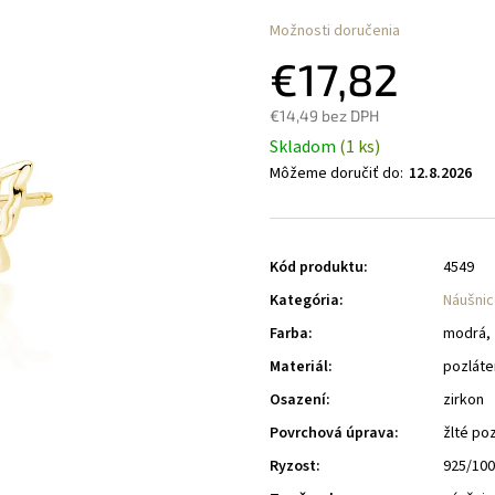
Možnosti doručenia
€17,82
€14,49 bez DPH
Skladom
(1 ks)
Môžeme doručiť do:
12.8.2026
Kód produktu:
4549
Kategória
:
Náušnic
Farba
:
modrá, 
Materiál
:
pozláte
Osazení
:
zirkon
Povrchová úprava
:
žlté po
Ryzost
:
925/10