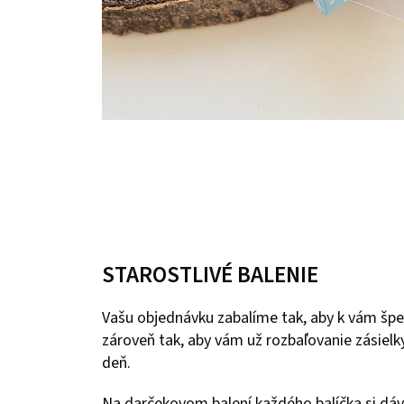
STAROSTLIVÉ BALENIE
Vašu objednávku zabalíme tak, aby k vám špe
zároveň tak, aby vám už rozbaľovanie zásielky
deň.
Na darčekovom balení každého balíčka si dáv