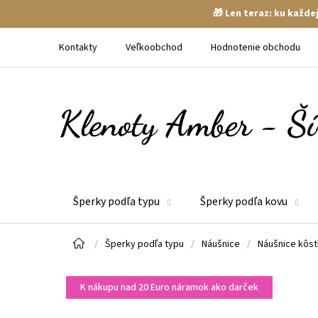
🎁 Len teraz: ku každ
Prejsť
na
Kontakty
Veľkoobchod
Hodnotenie obchodu
obsah
Šperky podľa typu
Šperky podľa kovu
Domov
/
Šperky podľa typu
/
Náušnice
/
Náušnice kôst
K nákupu nad 20 Euro náramok ako darček