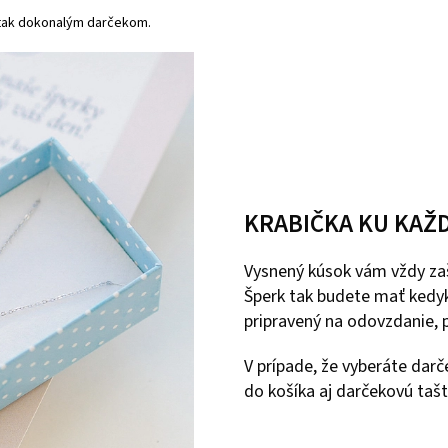
 tak dokonalým darčekom.
KRABIČKA KU KAŽ
Vysnený kúsok vám vždy zaš
Šperk tak budete mať kedyk
pripravený na odovzdanie, p
V prípade, že vyberáte dar
do košíka aj darčekovú tašt