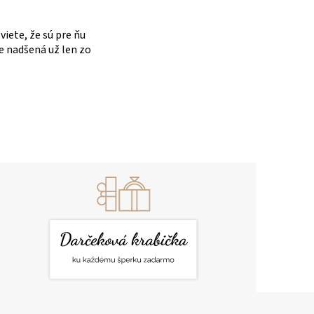
iete, že sú pre ňu
e nadšená už len zo