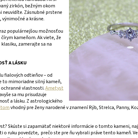
ovaný zirkón, bežným okom
i neuvidíte. Zásnubné prstene
, výnimočné a krásne.
oraz populárnejšou možnosťou
o čírym kameňom. Ak viete, že
klasiku, zamerajte sa na
OSŤ A LÁSKU
u fialových odtieňov – od
Je to mimoriadne silný kameň,
é ochranné vlastnosti.
Ametyst
navyše sa mu prisudzuje
osť a lásku. Z astrologického
stom
vhodný pre ženy narodené v znamení Rýb, Strelca, Panny, Ko
yst? Skúste si zapamätať niektoré informácie o tomto kameni, naj
sti o ruku povedzte, prečo ste pre ňu vybrali práve tento kameň. Ve