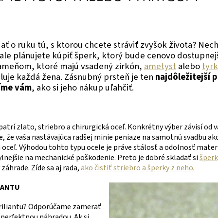
ať o ruku tú, s ktorou chcete stráviť zvyšok života? Nec
ale plánujete kúpiť šperk, ktorý bude cenovo dostupnej
ameňom, ktoré majú vsadený zirkón,
ametyst
alebo
tyr
luje každá žena. Zásnubný prsteň je ten
najdôležitejší 
íme vám
, ako si jeho nákup uľahčiť.
atrí zlato, striebro a chirurgická oceľ. Konkrétny výber závisí od 
te, že vaša nastávajúca radšej minie peniaze na samotnú svadbu ak
 oceľ. Výhodou tohto typu ocele je práve stálosť a odolnosť materi
ylnejšie na mechanické poškodenie. Preto je dobré skladať si
šperk
záhrade. Zíde sa aj rada,
ako čistiť striebro a šperky z neho
.
IANTU
briliantu? Odporúčame zamerať
o perfektnou náhradou. Ak si