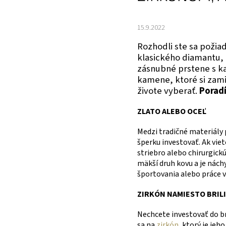
15.9.2022
Rozhodli ste sa požiad
klasického diamantu, 
zásnubné prstene s k
kamene, ktoré si zami
živote vyberať.
Porad
ZLATO ALEBO OCEĽ
Medzi tradičné materiály p
šperku investovať. Ak vie
striebro alebo chirurgickú
mäkší druh kovu a je nách
športovania alebo práce v 
ZIRKÓN NAMIESTO BRIL
Nechcete investovať do 
sa na
zirkón
, ktorý je jeh