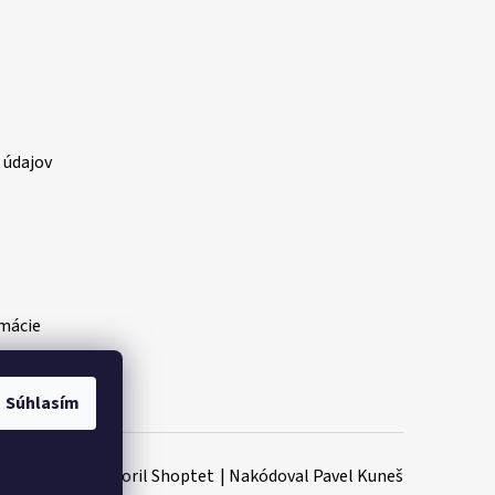
 údajov
amácie
Súhlasím
Vytvoril Shoptet
|
Nakódoval Pavel Kuneš