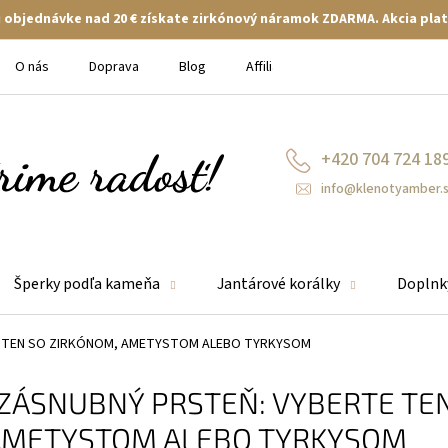
ej objednávke nad 20 € získate zirkónový náramok ZDARMA. Akcia plat
O nás
Doprava
Blog
Affiliate
+420 704 724 18
info@klenotyamber.
Šperky podľa kameňa
Jantárové korálky
Doplnk
E TEN SO ZIRKÓNOM, AMETYSTOM ALEBO TYRKYSOM
 ZÁSNUBNÝ PRSTEŇ: VYBERTE TE
AMETYSTOM ALEBO TYRKYSOM