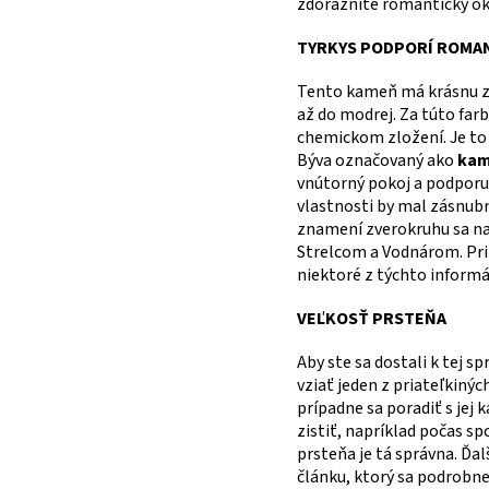
zdôrazníte romantický ok
TYRKYS PODPORÍ ROMA
Tento kameň má krásnu ze
až do modrej. Za túto far
chemickom zložení. Je to
Býva označovaný ako
kam
vnútorný pokoj a podporu
vlastnosti by mal zásnubn
znamení zverokruhu sa na
Strelcom a Vodnárom. Pri 
niektoré z týchto informá
​​VEĽKOSŤ PRSTEŇA
Aby ste sa dostali k tej s
vziať jeden z priateľkinýc
prípadne sa poradiť s jej
zistiť, napríklad počas s
prsteňa je tá správna. Ďa
článku, ktorý sa podrobne