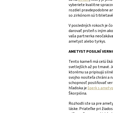
vyberiete kvalitne sprac
rozdiel pravdepodobne an
so zirkónom sú trblietavé
V posledných rokoch je č
darovať prsteň s iným ak
vaša partnerka neočakáva 
ametyst alebo tyrkys.
AMETYST POSILNÍ VERN
Tento kameň má celú škál
svetlejších až po tmavé. 
ktorému sa pripisujú siln
svojho nositeľa chráni a 
schopnosť posilňovať vern
hľadiska je
šperk s amety
Škorpióna.
Rozhodli ste sa pre amet
láske. Priateľke pri žiado