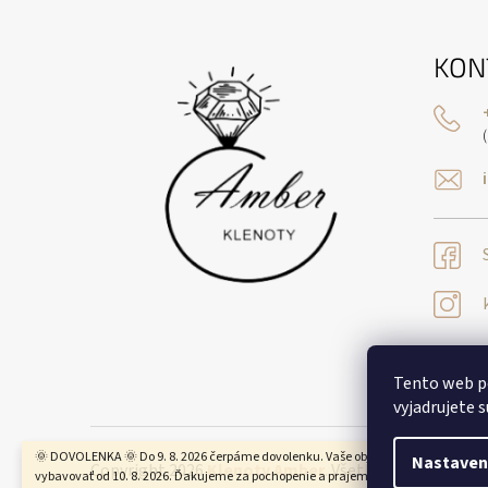
Á
P
Ä
KON
T
I
E
Tento web p
vyjadrujete s
🌞 DOVOLENKA 🌞 Do 9. 8. 2026 čerpáme dovolenku. Vaše objednávky budeme
Nastaven
Copyright 2026
Klenoty Amber
. Všetky práva vyhrade
vybavovať od 10. 8. 2026. Ďakujeme za pochopenie a prajeme krásne leto! 🌿