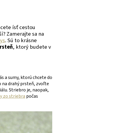
hcete ísť cestou
ší? Zamerajte sa na
kys
. Sú to krásne
prsteň
, ktorý budete v
vás a sumy, ktorú chcete do
o na drahý prsteň, zvoľte
álu. Striebro je, naopak,
y zo striebra
počas