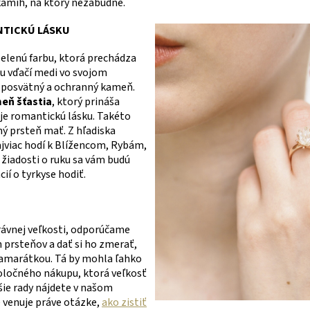
amih, na ktorý nezabudne.
NTICKÚ LÁSKU
lenú farbu, ktorá prechádza
bu vďačí medi vo svojom
 posvätný a ochranný kameň.
eň šťastia
, ktorý prináša
je romantickú lásku. Takéto
ý prsteň mať. Z hľadiska
jviac hodí k Blížencom, Rybám,
žiadosti o ruku sa vám budú
cií o tyrkyse hodiť.
právnej veľkosti, odporúčame
h prsteňov a dať si ho zmerať,
 kamarátkou. Tá by mohla ľahko
poločného nákupu, ktorá veľkosť
lšie rady nájdete v našom
 venuje práve otázke,
ako zistiť