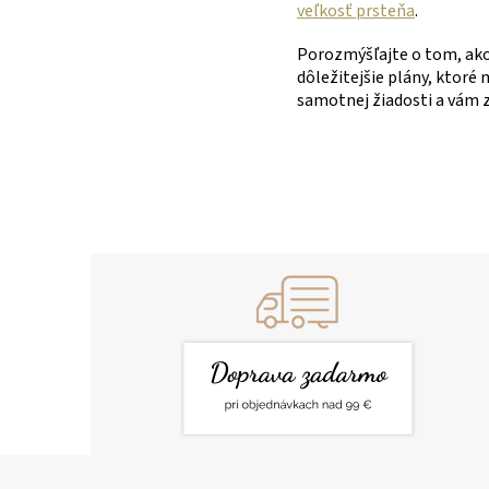
veľkosť prsteňa
.
Porozmýšľajte o tom, ako 
dôležitejšie plány, ktoré
samotnej žiadosti a vám zo
Z