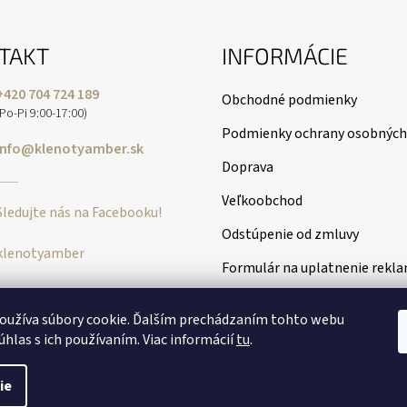
TAKT
INFORMÁCIE
+420 704 724 189
Obchodné podmienky
(Po-Pi 9:00-17:00)
Podmienky ochrany osobných
info@klenotyamber.sk
Doprava
Veľkoobchod
Sledujte nás na Facebooku!
Odstúpenie od zmluvy
klenotyamber
Formulár na uplatnenie rekl
oužíva súbory cookie. Ďalším prechádzaním tohto webu
úhlas s ich používaním. Viac informácií
tu
.
ie
né.