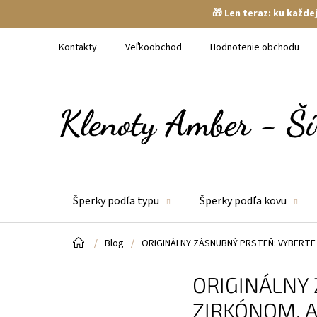
🎁 Len teraz: ku každ
Prejsť
na
Kontakty
Veľkoobchod
Hodnotenie obchodu
obsah
Šperky podľa typu
Šperky podľa kovu
Domov
/
Blog
/
ORIGINÁLNY ZÁSNUBNÝ PRSTEŇ: VYBERT
ORIGINÁLNY
ZIRKÓNOM, 