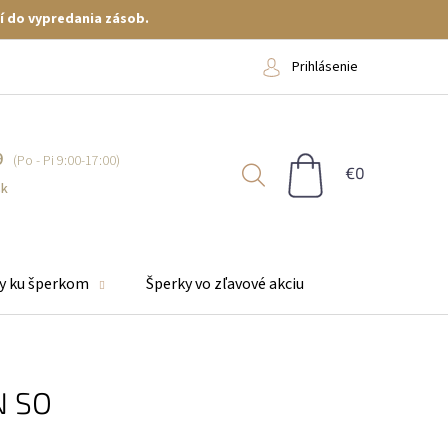
í do vypredania zásob.
Prihlásenie
9
NÁKUPNÝ
KOŠÍK
sk
y ku šperkom
Šperky vo zľavové akciu
N SO