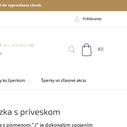
í do vypredania zásob.
Prihlásenie
9
NÁKUPNÝ
KOŠÍK
sk
y ku šperkom
Šperky vo zľavové akciu
azka s príveskom
ka s písmenom "J" je dokonalým spojením