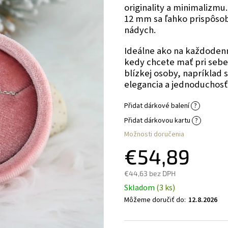
originality a minimalizmu
12 mm sa ľahko prispôsob
nádych.
Ideálne ako na každodenné
kedy chcete mať pri sebe
blízkej osoby, napríklad 
elegancia a jednoduchosť 
Přidat dárkové balení
?
Přidat dárkovou kartu
?
Možnosti doručenia
€54,89
€44,63
bez DPH
Skladom
(3 ks)
Môžeme doručiť do:
12.8.2026