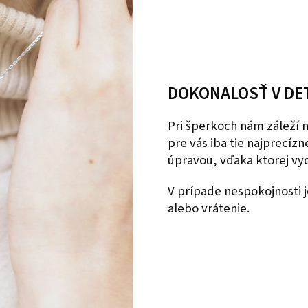
DOKONALOSŤ V DE
Pri šperkoch nám záleží
pre vás iba tie najprecíz
úpravou, vďaka ktorej vyd
V prípade nespokojnosti
alebo vrátenie.