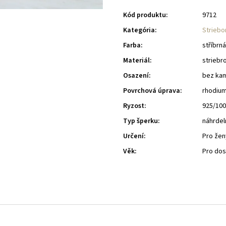
Kód produktu:
9712
Kategória
:
Striebo
Farba
:
stříbrná
Materiál
:
striebr
Osazení
:
bez ka
Povrchová úprava
:
rhodiu
Ryzost
:
925/10
Typ šperku
:
náhrdel
Určení
:
Pro žen
Věk
:
Pro do