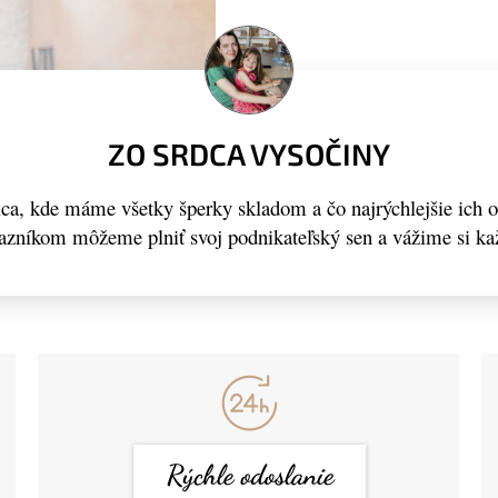
ZO SRDCA VYSOČINY
a, kde máme všetky šperky skladom a čo najrýchlejšie ich 
kazníkom môžeme plniť svoj podnikateľský sen a vážime si ka