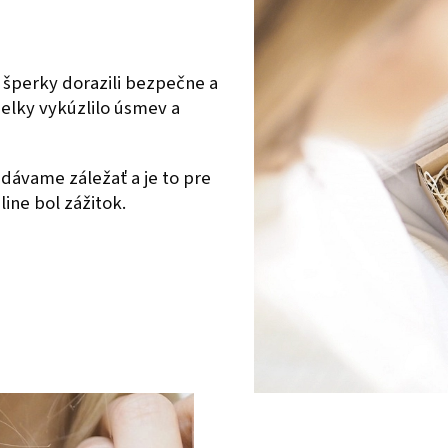
 šperky dorazili bezpečne a
ielky vykúzlilo úsmev a
dávame záležať a je to pre
ine bol zážitok.