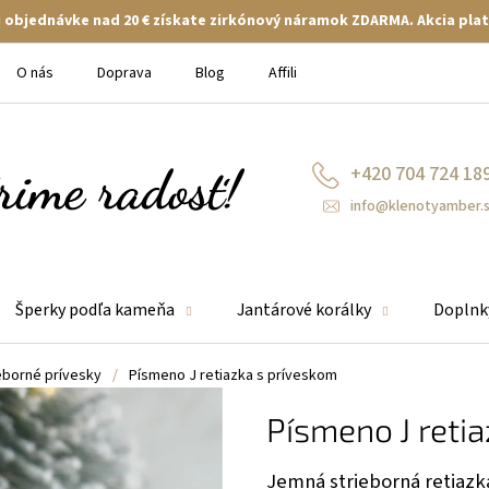
ej objednávke nad 20 € získate zirkónový náramok ZDARMA. Akcia plat
O nás
Doprava
Blog
Affiliate
+420 704 724 18
info@klenotyamber.
Šperky podľa kameňa
Jantárové korálky
Doplnk
eborné prívesky
/
Písmeno J retiazka s príveskom
Písmeno J reti
Jemná strieborná retiaz