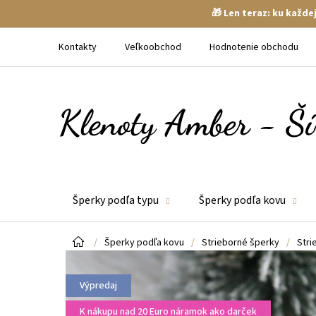
🎁 Len teraz: ku každ
Prejsť
na
Kontakty
Veľkoobchod
Hodnotenie obchodu
obsah
Šperky podľa typu
Šperky podľa kovu
Domov
/
Šperky podľa kovu
/
Strieborné šperky
/
Stri
Výpredaj
K nákupu nad 20 Euro náramok ako darček