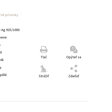
rné prívesky
o Ag 925/1000
mene
m
00
Tlač
Opýtať sa
ník
y
spělé
Strážiť
Zdieľať