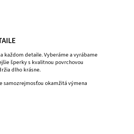
TAILE
 na každom detaile. Vyberáme a vyrábame
nejšie šperky s kvalitnou povrchovou
ržia dlho krásne.
 je samozrejmosťou okamžitá výmena