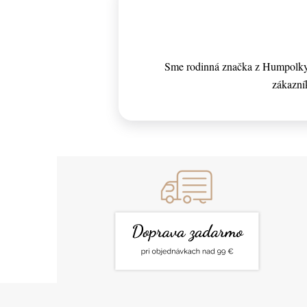
Sme rodinná značka z Humpolky, 
zákazní
Z
Á