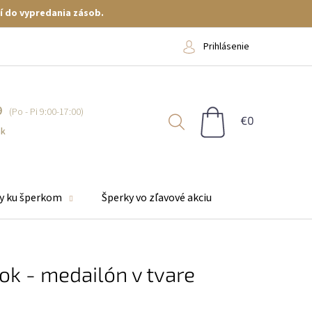
í do vypredania zásob.
Prihlásenie
9
NÁKUPNÝ
KOŠÍK
sk
y ku šperkom
Šperky vo zľavové akciu
ok - medailón v tvare