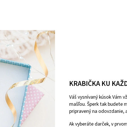
KRABIČKA KU KAŽ
Váš vysnívaný kúsok Vám vž
mašľou. Šperk tak budete m
pripravený na odovzdanie, a
Ak vyberáte darček, v prvo