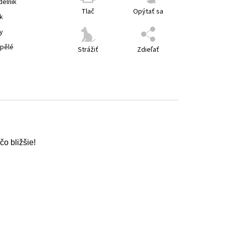
delník
Tlač
Opýtať sa
k
y
spělé
Strážiť
Zdieľať
o bližšie!