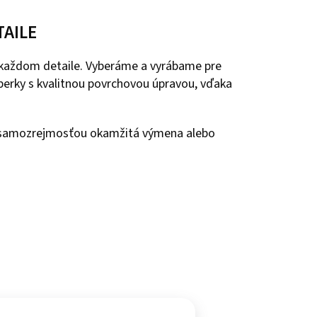
TAILE
 každom detaile. Vyberáme a vyrábame pre
 šperky s kvalitnou povrchovou úpravou, vďaka
e samozrejmosťou okamžitá výmena alebo