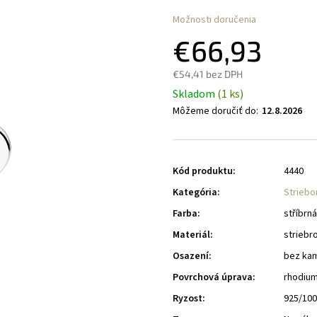
Možnosti doručenia
€66,93
€54,41 bez DPH
Skladom
(1 ks)
Môžeme doručiť do:
12.8.2026
Kód produktu:
4440
Kategória
:
Striebo
Farba
:
stříbrná
Materiál
:
striebr
Osazení
:
bez ka
Povrchová úprava
:
rhodiu
Ryzost
:
925/10