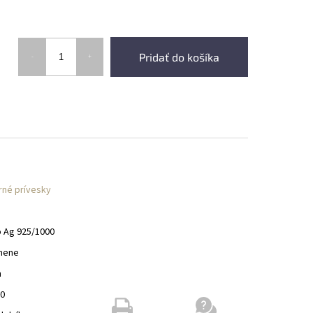
Pridať do košíka
rné prívesky
o Ag 925/1000
mene
m
00