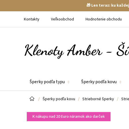
🎁 Len teraz: ku každ
Prejsť
na
Kontakty
Veľkoobchod
Hodnotenie obchodu
obsah
Šperky podľa typu
Šperky podľa kovu
Domov
/
Šperky podľa kovu
/
Strieborné šperky
/
Stri
K nákupu nad 20 Euro náramok ako darček