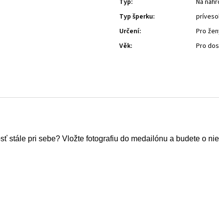
Typ
:
Na náhr
Typ šperku
:
príveso
Určení
:
Pro žen
Věk
:
Pro do
 stále pri sebe? Vložte fotografiu do medailónu a budete o nieč