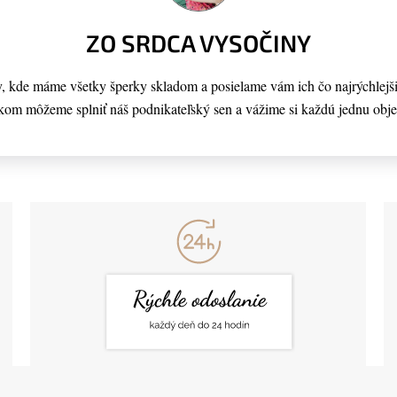
ZO SRDCA VYSOČINY
kde máme všetky šperky skladom a posielame vám ich čo najrýchlejši
kom môžeme splniť náš podnikateľský sen a vážime si každú jednu obj