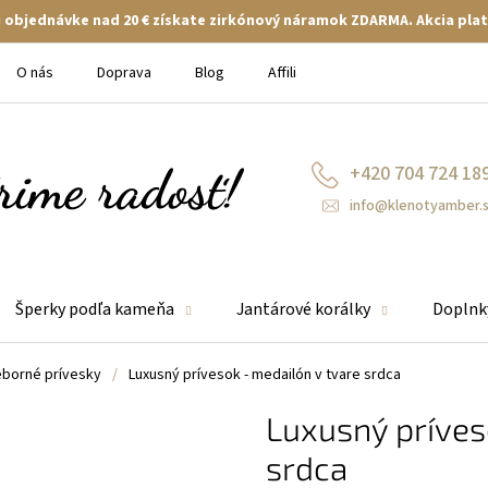
ej objednávke nad 20 € získate zirkónový náramok ZDARMA. Akcia plat
O nás
Doprava
Blog
Affiliate
+420 704 724 18
info@klenotyamber.
Šperky podľa kameňa
Jantárové korálky
Doplnk
eborné prívesky
/
Luxusný prívesok - medailón v tvare srdca
Luxusný príves
srdca