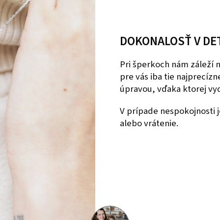
DOKONALOSŤ V DE
Pri šperkoch nám záleží
pre vás iba tie najprecíz
úpravou, vďaka ktorej vyd
V prípade nespokojnosti
alebo vrátenie.