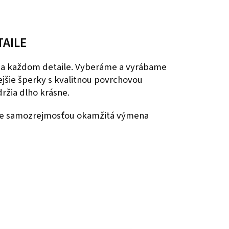
TAILE
 na každom detaile. Vyberáme a vyrábame
nejšie šperky s kvalitnou povrchovou
ržia dlho krásne.
 je samozrejmosťou okamžitá výmena