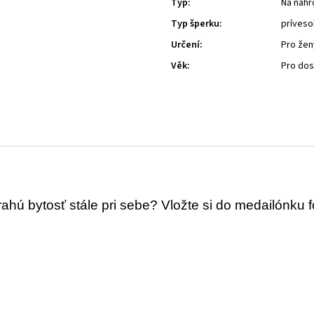
Typ
:
Na náhr
Typ šperku
:
príveso
Určení
:
Pro žen
Věk
:
Pro do
ahú bytosť stále pri sebe? Vložte si do medailónku 