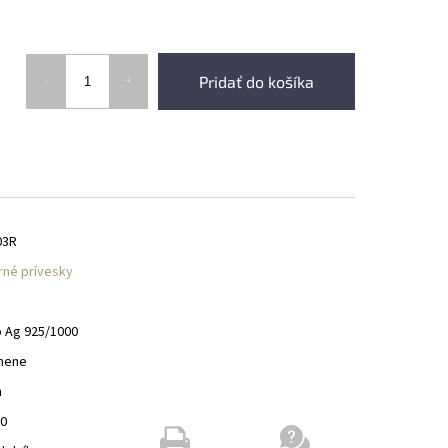
Pridať do košíka
03R
rné prívesky
o Ag 925/1000
mene
m
00