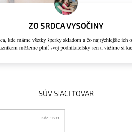
ZO SRDCA VYSOČINY
a, kde máme všetky šperky skladom a čo najrýchlejšie ich 
kazníkom môžeme plniť svoj podnikateľský sen a vážime si ka
SÚVISIACI TOVAR
Kód:
9699