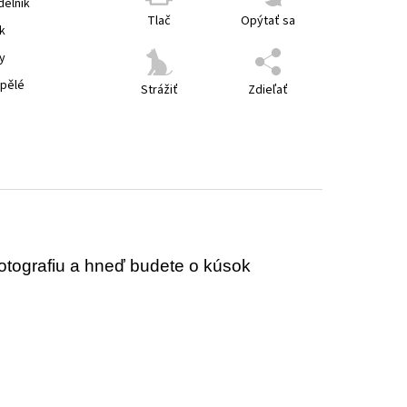
delník
Tlač
Opýtať sa
k
y
spělé
Strážiť
Zdieľať
fotografiu a hneď budete o kúsok