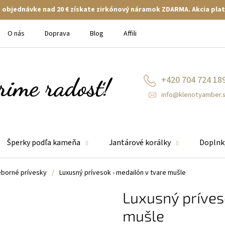
ej objednávke nad 20 € získate zirkónový náramok ZDARMA. Akcia plat
O nás
Doprava
Blog
Affiliate
+420 704 724 18
info@klenotyamber.
Šperky podľa kameňa
Jantárové korálky
Doplnk
eborné prívesky
/
Luxusný prívesok - medailón v tvare mušle
Luxusný príves
mušle