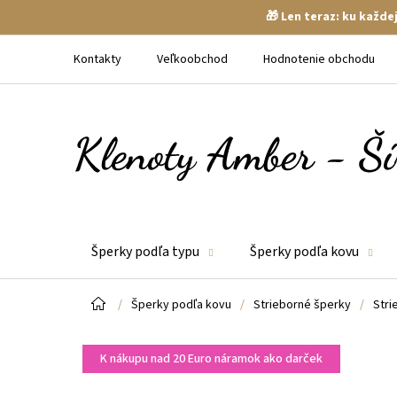
🎁 Len teraz: ku každ
Prejsť
na
Kontakty
Veľkoobchod
Hodnotenie obchodu
obsah
Šperky podľa typu
Šperky podľa kovu
Domov
/
Šperky podľa kovu
/
Strieborné šperky
/
Stri
K nákupu nad 20 Euro náramok ako darček