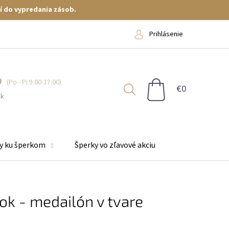
í do vypredania zásob.
Prihlásenie
9
NÁKUPNÝ
KOŠÍK
sk
y ku šperkom
Šperky vo zľavové akciu
ok - medailón v tvare