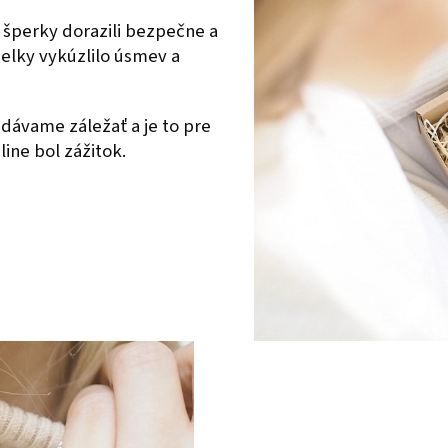
 šperky dorazili bezpečne a
ielky vykúzlilo úsmev a
dávame záležať a je to pre
ine bol zážitok.