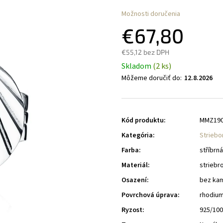
Možnosti doručenia
€67,80
€55,12 bez DPH
Skladom
(2 ks)
Môžeme doručiť do:
12.8.2026
Kód produktu:
MMZ19
Kategória
:
Striebo
Farba
:
stříbrná
Materiál
:
striebr
Osazení
:
bez ka
Povrchová úprava
:
rhodiu
Ryzost
:
925/10