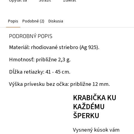
Opýtať sa
Strážiť
Zdieľať
Popis
Podobné (2)
Diskusia
PODROBNÝ POPIS
Materiál: rhodiované striebro (Ag 925).
Hmotnosť: približne 2,3 g.
Dĺžka retiazky: 41 - 45 cm.
Výška prívesku bez očka: približne 12 mm.
KRABIČKA KU
KAŽDÉMU
ŠPERKU
Vysnený kúsok vám