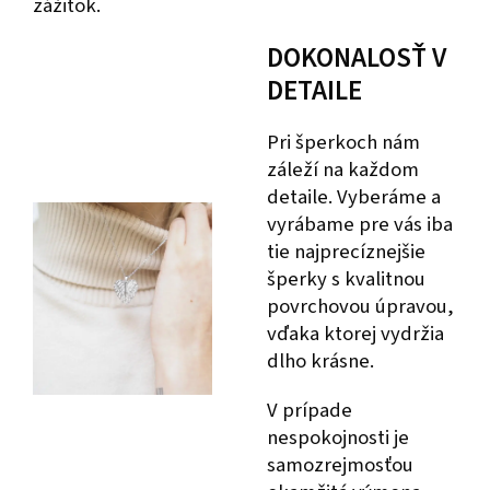
zážitok.
DOKONALOSŤ V
DETAILE
Pri šperkoch nám
záleží na každom
detaile. Vyberáme a
vyrábame pre vás iba
tie najprecíznejšie
šperky s kvalitnou
povrchovou úpravou,
vďaka ktorej vydržia
dlho krásne.
V prípade
nespokojnosti je
samozrejmosťou