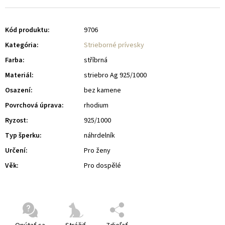
Kód produktu:
9706
Kategória
:
Strieborné prívesky
Farba
:
stříbrná
Materiál
:
striebro Ag 925/1000
Osazení
:
bez kamene
Povrchová úprava
:
rhodium
Ryzost
:
925/1000
Typ šperku
:
náhrdelník
Určení
:
Pro ženy
Věk
:
Pro dospělé