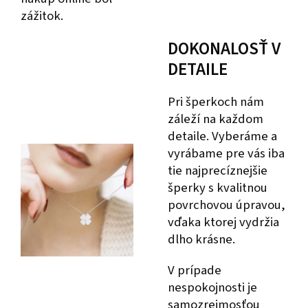
zážitok.
DOKONALOSŤ V
DETAILE
Pri šperkoch nám
záleží na každom
detaile. Vyberáme a
vyrábame pre vás iba
tie najprecíznejšie
šperky s kvalitnou
povrchovou úpravou,
vďaka ktorej vydržia
dlho krásne.
V prípade
nespokojnosti je
samozrejmosťou