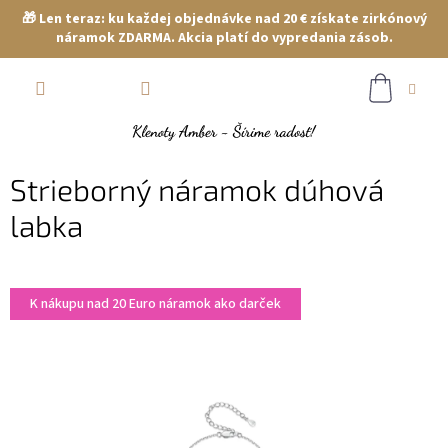
🎁 Len teraz: ku každej objednávke nad 20 € získate zirkónový
náramok ZDARMA. Akcia platí do vypredania zásob.
Prejsť
NÁKUP
na
obsah
KOŠÍK
Strieborný náramok dúhová
labka
K nákupu nad 20 Euro náramok ako darček