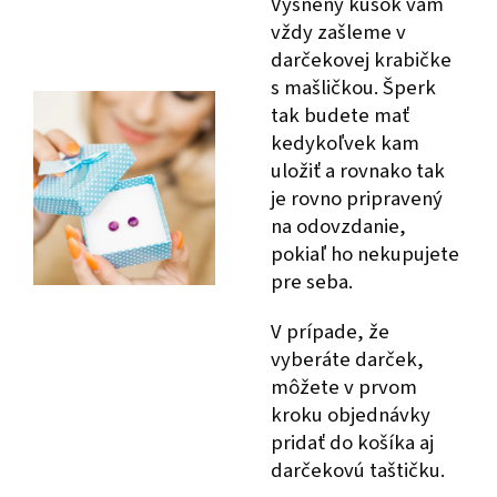
Vysnený kúsok vám
vždy zašleme v
darčekovej krabičke
s mašličkou. Šperk
tak budete mať
kedykoľvek kam
uložiť a rovnako tak
je rovno pripravený
na odovzdanie,
pokiaľ ho nekupujete
pre seba.
V prípade, že
vyberáte darček,
môžete v prvom
kroku objednávky
pridať do košíka aj
darčekovú taštičku.