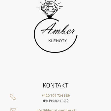
E
KONTAKT
+420 704 724 189
(Po-Pi 9:00-17:00)
info@klenotyamber.sk