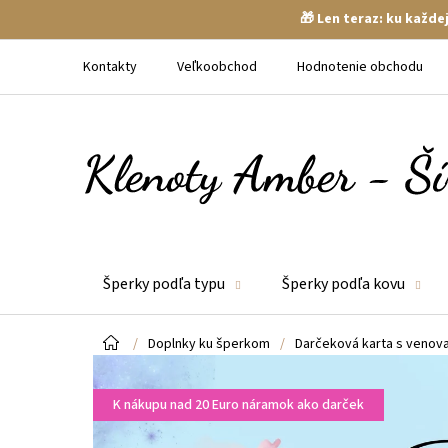
🎁 Len teraz: ku každ
Prejsť
na
Kontakty
Veľkoobchod
Hodnotenie obchodu
obsah
Šperky podľa typu
Šperky podľa kovu
Domov
/
Doplnky ku šperkom
/
Darčeková karta s venov
K nákupu nad 20 Euro náramok ako darček