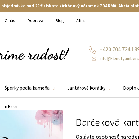
ej objednávke nad 20 € získate zirkónový náramok ZDARMA. Akcia plat
O nás
Doprava
Blog
Affiliate
+420 704 724 18
info@klenotyamber.
Šperky podľa kameňa
Jantárové korálky
Doplnk
aním Baran
Darčeková kar
Oslávte osobnosť narode