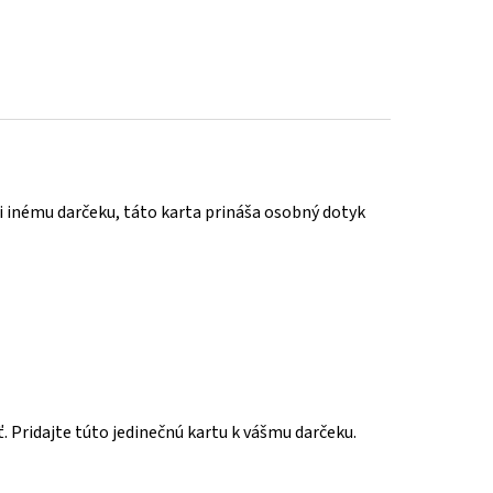
či inému darčeku, táto karta prináša osobný dotyk
 Pridajte túto jedinečnú kartu k vášmu darčeku.