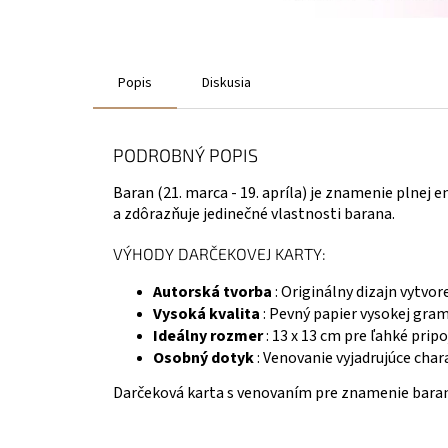
Popis
Diskusia
PODROBNÝ POPIS
Baran (21. marca - 19. apríla) je znamenie plnej
a zdôrazňuje jedinečné vlastnosti barana.
VÝHODY DARČEKOVEJ KARTY:
Autorská tvorba
: Originálny dizajn vytvo
Vysoká kvalita
: Pevný papier vysokej gram
Ideálny rozmer
: 13 x 13 cm pre ľahké pripo
Osobný dotyk
: Venovanie vyjadrujúce char
Darčeková karta s venovaním pre znamenie baran j