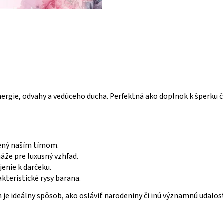
 energie, odvahy a vedúceho ducha. Perfektná ako doplnok k šperku 
rený naším tímom.
áže pre luxusný vzhľad.
jenie k darčeku.
akteristické rysy barana.
e ideálny spôsob, ako osláviť narodeniny či inú významnú udalosť.