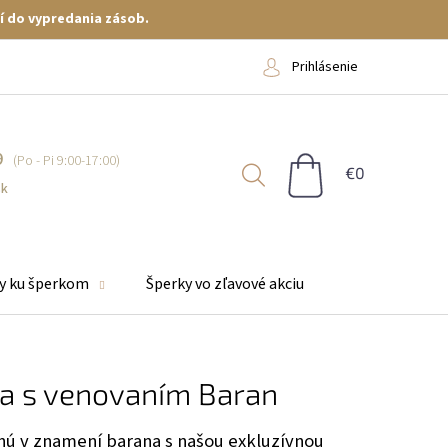
í do vypredania zásob.
Prihlásenie
9
NÁKUPNÝ
KOŠÍK
sk
y ku šperkom
Šperky vo zľavové akciu
ta s venovaním Baran
nú v znamení barana s našou exkluzívnou