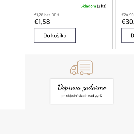
Skladom
(2 ks)
€1,28 bez DPH
€24,90
€1,58
€30
Do košíka
D
Z
Á
P
Ä