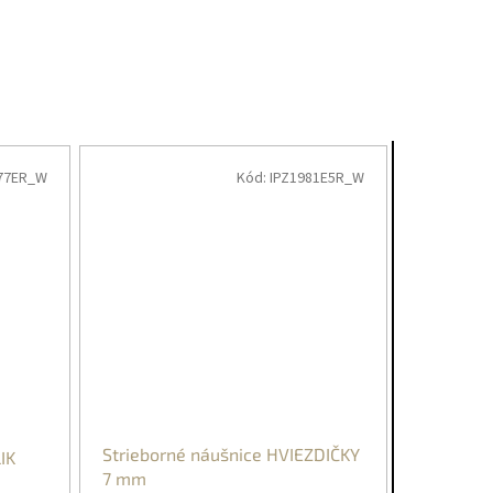
77ER_W
Kód:
IPZ1981E5R_W
Strieborné náušnice HVIEZDIČKY
IK
7 mm