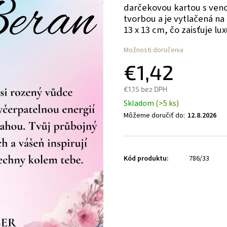
darčekovou kartou s veno
tvorbou a je vytlačená n
13 x 13 cm, čo zaisťuje lu
Možnosti doručenia
€1,42
€1,15 bez DPH
Skladom
(>5 ks)
Môžeme doručiť do:
12.8.2026
Kód produktu:
786/33