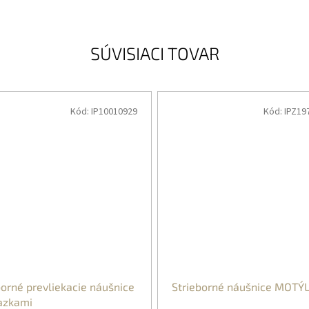
SÚVISIACI TOVAR
Kód:
IP10010929
Kód:
IPZ19
borné prevliekacie náušnice
Strieborné náušnice MOTÝL
iazkami