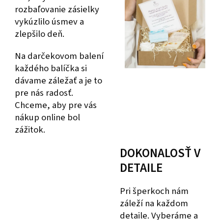
rozbaľovanie zásielky
vykúzlilo úsmev a
zlepšilo deň.
Na darčekovom balení
každého balíčka si
dávame záležať a je to
pre nás radosť.
Chceme, aby pre vás
nákup online bol
zážitok.
DOKONALOSŤ V
DETAILE
Pri šperkoch nám
záleží na každom
detaile. Vyberáme a