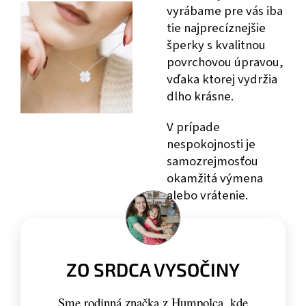
vyrábame pre vás iba
tie najprecíznejšie
šperky s kvalitnou
povrchovou úpravou,
vďaka ktorej vydržia
dlho krásne.
V prípade
nespokojnosti je
samozrejmosťou
okamžitá výmena
alebo vrátenie.
ZO SRDCA VYSOČINY
Sme rodinná značka z Humpolca, kde