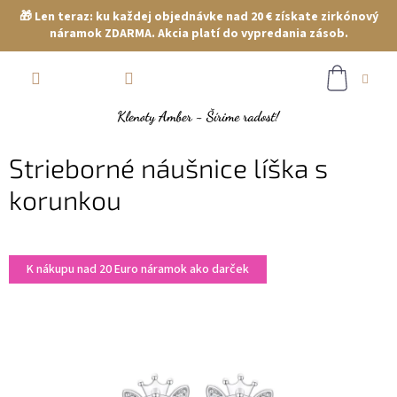
🎁 Len teraz: ku každej objednávke nad 20 € získate zirkónový
náramok ZDARMA. Akcia platí do vypredania zásob.
Prejsť
NÁKUP
na
obsah
KOŠÍK
Strieborné náušnice líška s
korunkou
K nákupu nad 20 Euro náramok ako darček