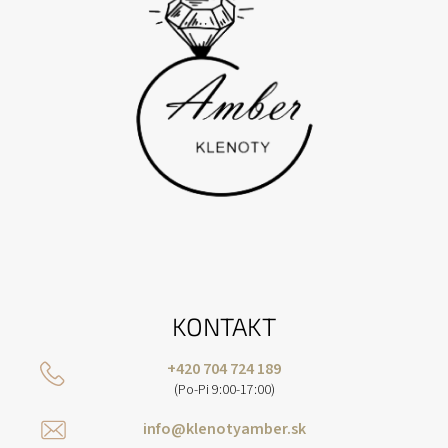
E
KONTAKT
+420 704 724 189
(Po-Pi 9:00-17:00)
info@klenotyamber.sk