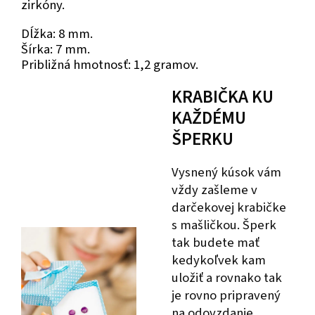
zirkóny.
Dĺžka: 8 mm.
Šírka: 7 mm.
Približná hmotnosť: 1,2 gramov.
KRABIČKA KU
KAŽDÉMU
ŠPERKU
Vysnený kúsok vám
vždy zašleme v
darčekovej krabičke
s mašličkou. Šperk
tak budete mať
kedykoľvek kam
uložiť a rovnako tak
je rovno pripravený
na odovzdanie,