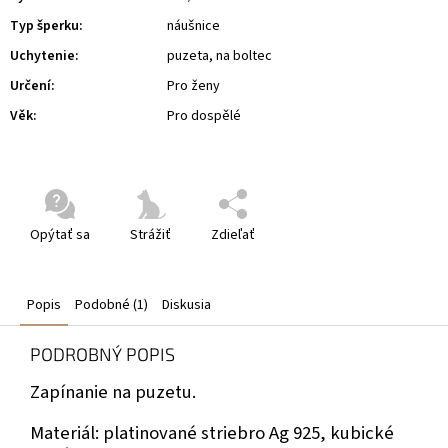
Typ šperku
:
náušnice
Uchytenie
:
puzeta, na boltec
Určení
:
Pro ženy
Věk
:
Pro dospělé
Opýtať sa
Strážiť
Zdieľať
Popis
Podobné (1)
Diskusia
PODROBNÝ POPIS
Zapínanie na puzetu.
Materiál: platinované striebro Ag 925, kubické