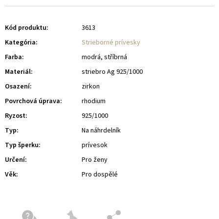
Kód produktu:
3613
Kategória
:
Strieborné prívesky
Farba
:
modrá, stříbrná
Materiál
:
striebro Ag 925/1000
Osazení
:
zirkon
Povrchová úprava
:
rhodium
Ryzost
:
925/1000
Typ
:
Na náhrdelník
Typ šperku
:
prívesok
Určení
:
Pro ženy
Věk
:
Pro dospělé