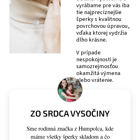
vyrábame pre vás iba
tie najprecíznejšie
šperky s kvalitnou
povrchovou úpravou,
vďaka ktorej vydržia
dlho krásne.
V prípade
nespokojnosti je
samozrejmosťou
okamžitá výmena
alebo vrátenie.
ZO SRDCA VYSOČINY
Sme rodinná značka z Humpolca, kde
máme všetky šperky skladom a čo