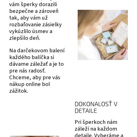
vám šperky dorazili
bezpečne a zároveň
tak, aby vám už
rozbaľovanie zásielky
vykúzlilo úsmev a
zlepšilo deň.
Na darčekovom balení
každého balíčka si
dávame záležať a je to
pre nás radosť.
Chceme, aby pre vás
nákup online bol
zážitok.
DOKONALOSŤ V
DETAILE
Pri šperkoch nám
záleží na každom
detaile. Vyberáme a