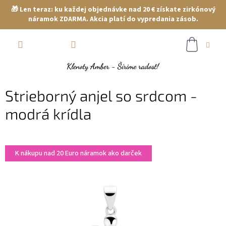
🎁 Len teraz: ku každej objednávke nad 20 € získate zirkónový
náramok ZDARMA. Akcia platí do vypredania zásob.
Prejsť
NÁKUP
na
obsah
KOŠÍK
Strieborný anjel so srdcom -
modrá krídla
K nákupu nad 20 Euro náramok ako darček