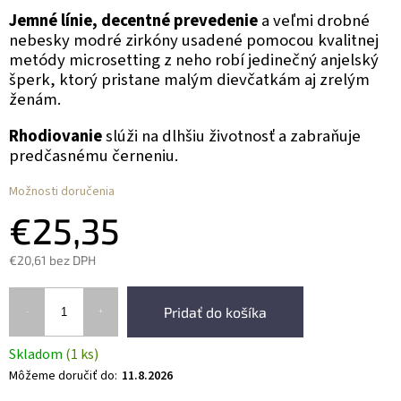
Jemné línie, decentné prevedenie
a veľmi drobné
nebesky modré zirkóny usadené pomocou kvalitnej
metódy microsetting z neho robí jedinečný anjelský
šperk, ktorý pristane malým dievčatkám aj zrelým
ženám.
Rhodiovanie
slúži na dlhšiu životnosť a zabraňuje
predčasnému černeniu.
Možnosti doručenia
€25,35
€20,61 bez DPH
Pridať do košíka
Skladom
(1 ks)
Môžeme doručiť do:
11.8.2026