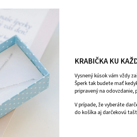
KRABIČKA KU KAŽ
Vysnený kúsok vám vždy zaš
Šperk tak budete mať kedyk
pripravený na odovzdanie, p
V prípade, že vyberáte dar
do košíka aj darčekovú tašt