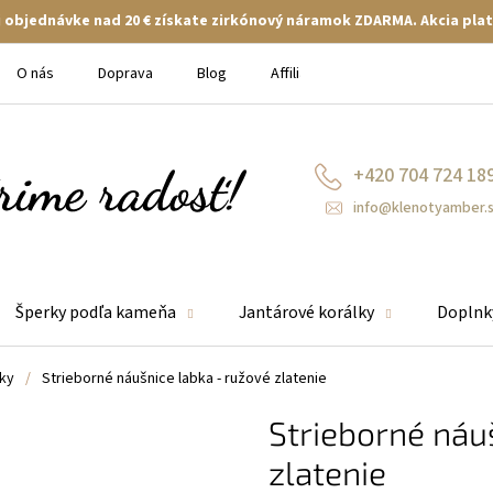
ej objednávke nad 20 € získate zirkónový náramok ZDARMA. Akcia plat
O nás
Doprava
Blog
Affiliate
+420 704 724 18
info@klenotyamber.
Šperky podľa kameňa
Jantárové korálky
Doplnk
ky
/
Strieborné náušnice labka - ružové zlatenie
Strieborné náu
zlatenie