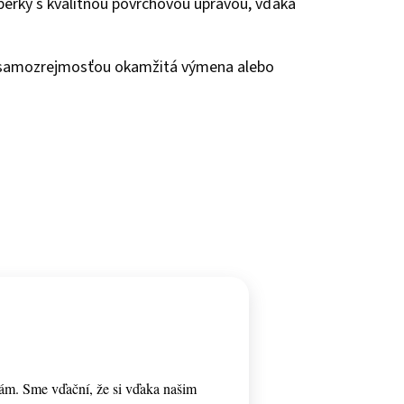
 šperky s kvalitnou povrchovou úpravou, vďaka
e samozrejmosťou okamžitá výmena alebo
ám. Sme vďační, že si vďaka našim