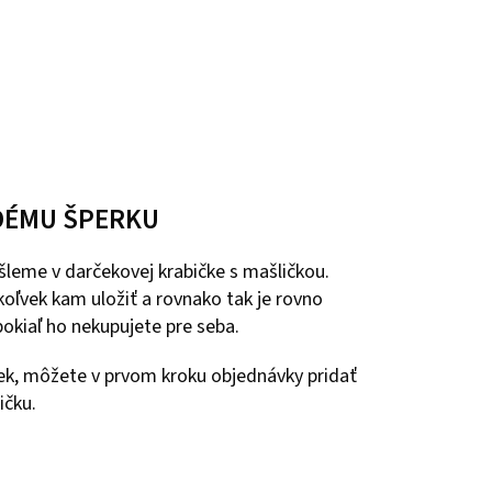
DÉMU ŠPERKU
leme v darčekovej krabičke s mašličkou.
oľvek kam uložiť a rovnako tak je rovno
okiaľ ho nekupujete pre seba.
ček, môžete v prvom kroku objednávky pridať
ičku.