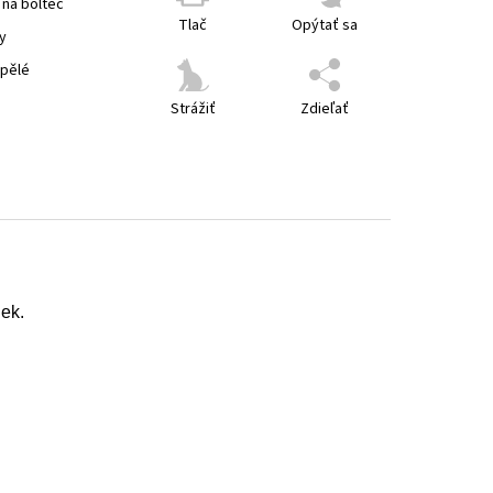
 na boltec
Tlač
Opýtať sa
y
spělé
Strážiť
Zdieľať
ek.