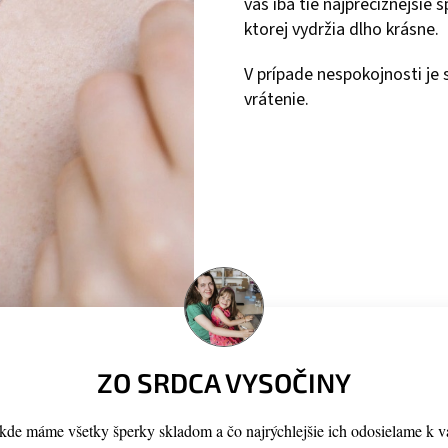
vás iba tie najprecíznejšie
ktorej vydržia dlho krásne.
V prípade nespokojnosti j
vrátenie.
ZO SRDCA VYSOČINY
de máme všetky šperky skladom a čo najrýchlejšie ich odosielame k v