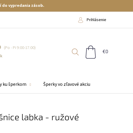
í do vypredania zásob.
Prihlásenie
9
NÁKUPNÝ
KOŠÍK
sk
y ku šperkom
Šperky vo zľavové akciu
šnice labka - ružové