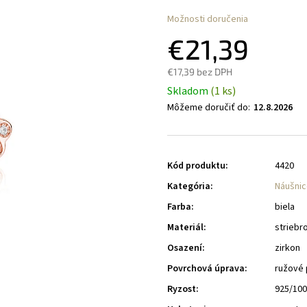
Možnosti doručenia
€21,39
€17,39 bez DPH
Skladom
(1 ks)
Môžeme doručiť do:
12.8.2026
Kód produktu:
4420
Kategória
:
Náušnic
Farba
:
biela
Materiál
:
striebr
Osazení
:
zirkon
Povrchová úprava
:
ružové 
Ryzost
:
925/10