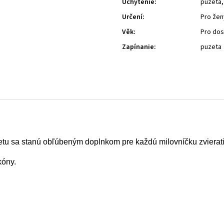
Uchytenie
:
puzeta,
Určení
:
Pro žen
Věk
:
Pro do
Zapínanie
:
puzeta
tu sa stanú obľúbeným doplnkom pre každú milovníčku zvierati
kóny.