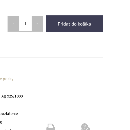
Pridať do košíka
e pecky
o Ag 925/1000
pozlátenie
00