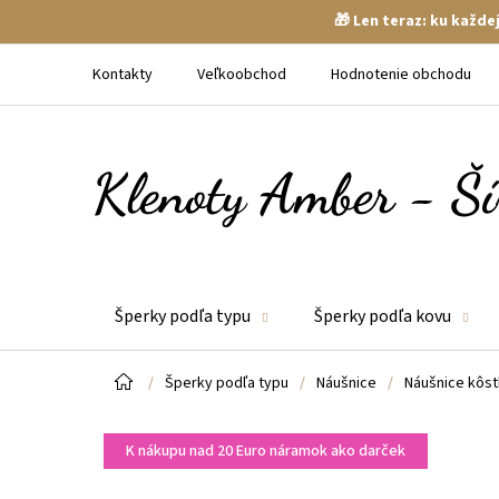
🎁 Len teraz: ku každ
Prejsť
na
Kontakty
Veľkoobchod
Hodnotenie obchodu
obsah
Šperky podľa typu
Šperky podľa kovu
Domov
/
Šperky podľa typu
/
Náušnice
/
Náušnice kôst
K nákupu nad 20 Euro náramok ako darček