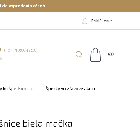
í do vypredania zásob.
Prihlásenie
9
NÁKUPNÝ
KOŠÍK
sk
y ku šperkom
Šperky vo zľavové akciu
šnice biela mačka