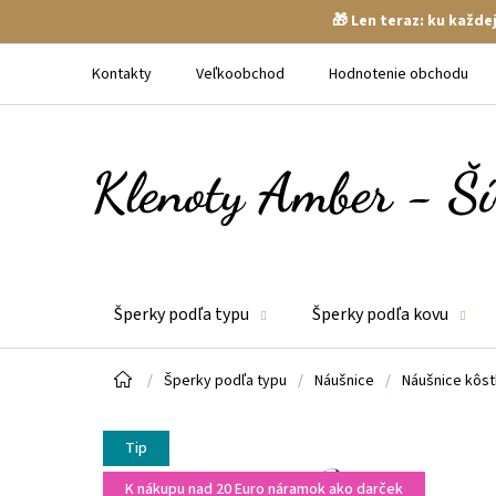
🎁 Len teraz: ku každ
Prejsť
na
Kontakty
Veľkoobchod
Hodnotenie obchodu
obsah
Šperky podľa typu
Šperky podľa kovu
Domov
/
Šperky podľa typu
/
Náušnice
/
Náušnice kôst
Tip
K nákupu nad 20 Euro náramok ako darček