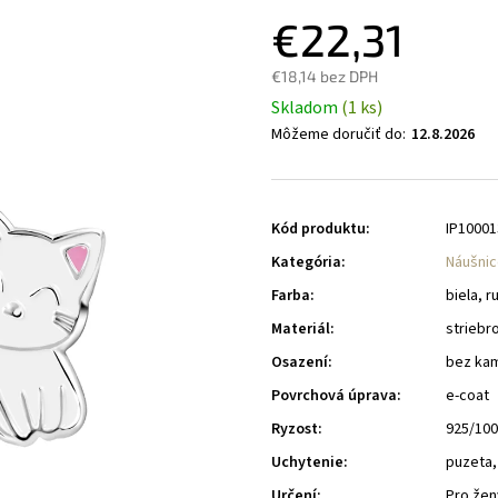
€22,31
€18,14 bez DPH
Skladom
(1 ks)
Môžeme doručiť do:
12.8.2026
Kód produktu:
IP10001
Kategória
:
Náušnic
Farba
:
biela, 
Materiál
:
striebr
Osazení
:
bez ka
Povrchová úprava
:
e-coat
Ryzost
:
925/10
Uchytenie
:
puzeta,
Určení
:
Pro žen