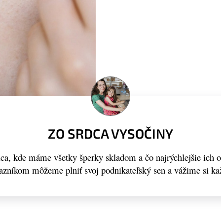
ZO SRDCA VYSOČINY
a, kde máme všetky šperky skladom a čo najrýchlejšie ich 
kazníkom môžeme plniť svoj podnikateľský sen a vážime si ka