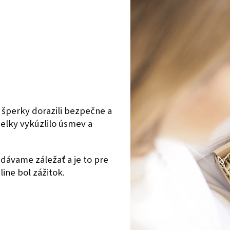
 šperky dorazili bezpečne a
ielky vykúzlilo úsmev a
dávame záležať a je to pre
ine bol zážitok.