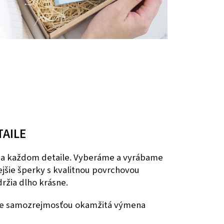
TAILE
 na každom detaile. Vyberáme a vyrábame
nejšie šperky s kvalitnou povrchovou
ržia dlho krásne.
 je samozrejmosťou okamžitá výmena