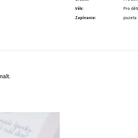
Věk
:
Pro dět
Zapínanie
:
puzeta
malt.