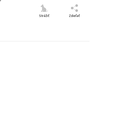
i
Strážiť
Zdieľať