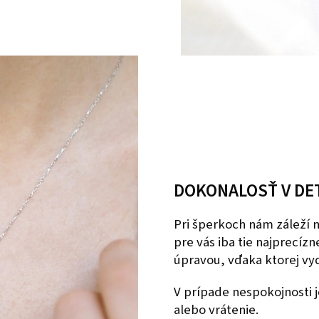
DOKONALOSŤ V DE
Pri šperkoch nám záleží
pre vás iba tie najprecíz
úpravou, vďaka ktorej vyd
V prípade nespokojnosti
alebo vrátenie.