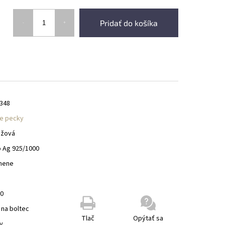
Pridať do košíka
348
e pecky
ružová
o Ag 925/1000
mene
00
 na boltec
Tlač
Opýtať sa
y