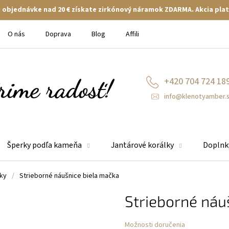
ej objednávke nad 20 € získate zirkónový náramok ZDARMA. Akcia plat
O nás
Doprava
Blog
Affiliate
+420 704 724 18
info@klenotyamber.
Šperky podľa kameňa
Jantárové korálky
Doplnk
ky
/
Strieborné náušnice biela mačka
Strieborné náu
Možnosti doručenia