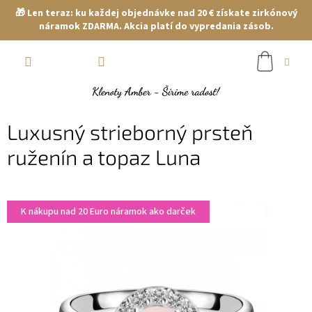
🎁 Len teraz: ku každej objednávke nad 20 € získate zirkónový
náramok ZDARMA. Akcia platí do vypredania zásob.
Prejsť
NÁKUP
na
obsah
KOŠÍK
Luxusný strieborný prsteň
ruženín a topaz Luna
K nákupu nad 20 Euro náramok ako darček