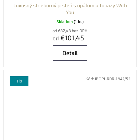
Luxusný strieborný prsteň s opálom a topazy With
You
Skladom
(1 ks)
od €82,48 bez DPH
€101,45
od
Detail
Kód:
IPOPL-RDR-1942/52
Tip