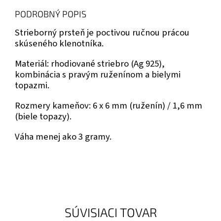
PODROBNÝ POPIS
Strieborný prsteň je poctivou ručnou prácou
skúseného klenotníka.
Materiál: rhodiované striebro (Ag 925),
kombinácia s pravým ruženínom a bielymi
topazmi.
Rozmery kameňov: 6 x 6 mm (ruženín) / 1,6 mm
(biele topazy).
Váha menej ako 3 gramy.
SÚVISIACI TOVAR