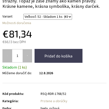
strážny. Topaz je zase známy ako kameň pravdy.
Krásne kamene, krásna symbolika, krásny darček.
Variant
Možnosti doručenia
€81,34
€66,13 bez DPH
Pridať do košíka
Skladom
(1 ks)
Môžeme doručiť do:
12.8.2026
Kód produktu:
RSQ-RDR-1768/52
Kategória
:
Prstene a obrúčky
Farba
:
biela, ružová