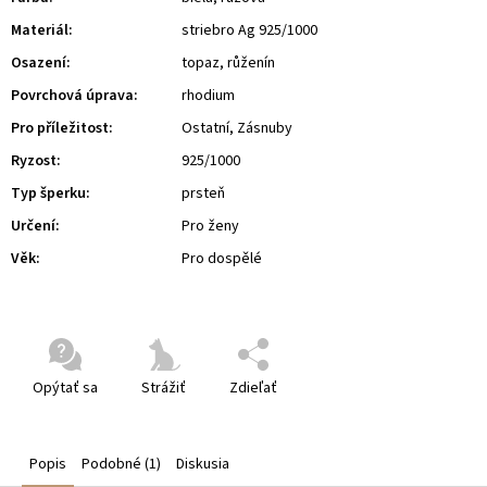
Materiál
:
striebro Ag 925/1000
Osazení
:
topaz, růženín
Povrchová úprava
:
rhodium
Pro příležitost
:
Ostatní, Zásnuby
Ryzost
:
925/1000
Typ šperku
:
prsteň
Určení
:
Pro ženy
Věk
:
Pro dospělé
Opýtať sa
Strážiť
Zdieľať
Popis
Podobné (1)
Diskusia