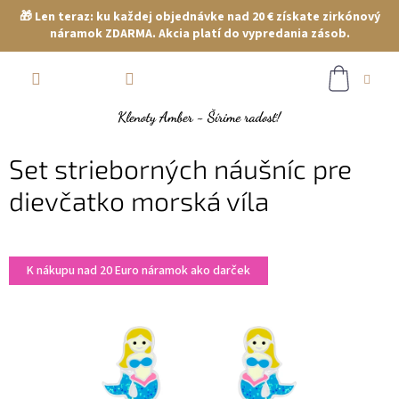
🎁 Len teraz: ku každej objednávke nad 20 € získate zirkónový
náramok ZDARMA. Akcia platí do vypredania zásob.
Prejsť
NÁKUP
na
obsah
KOŠÍK
Set strieborných náušníc pre
dievčatko morská víla
K nákupu nad 20 Euro náramok ako darček