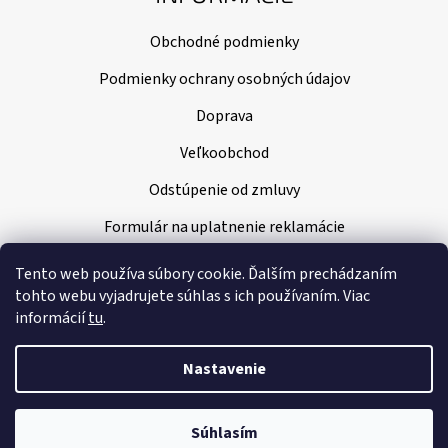
Obchodné podmienky
Podmienky ochrany osobných údajov
Doprava
Veľkoobchod
Odstúpenie od zmluvy
Formulár na uplatnenie reklamácie
Tento web používa súbory cookie. Ďalším prechádzaním
tohto webu vyjadrujete súhlas s ich používaním. Viac
informácií
tu
.
Nastavenie
Vytvoril Shoptet
|
Nakódoval Pavel Kuneš
🌞 DOVOLENKA 🌞 Do 9. 8. 2026 čerpáme dovolenku. Vaše objednávky
budeme vybavovať od 10. 8. 2026. Ďakujeme za pochopenie a prajeme
Súhlasím
Copyright 2026
Klenoty Amber
. Všetky práva vyhradené.
krásne leto! 🌿