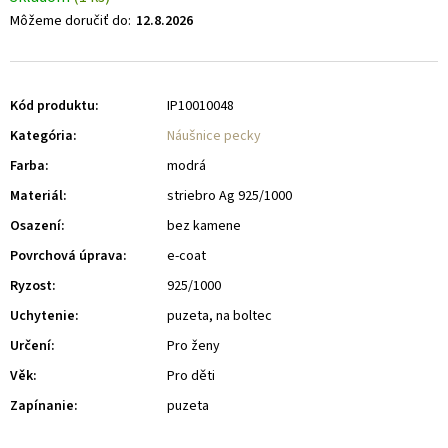
Môžeme doručiť do:
12.8.2026
Kód produktu:
IP10010048
Kategória
:
Náušnice pecky
Farba
:
modrá
Materiál
:
striebro Ag 925/1000
Osazení
:
bez kamene
Povrchová úprava
:
e-coat
Ryzost
:
925/1000
Uchytenie
:
puzeta, na boltec
Určení
:
Pro ženy
Věk
:
Pro děti
Zapínanie
:
puzeta