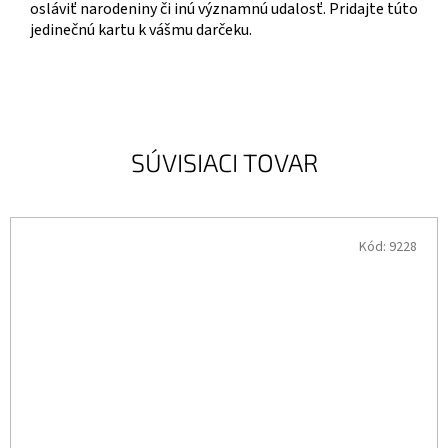
osláviť narodeniny či inú významnú udalosť. Pridajte túto
jedinečnú kartu k vášmu darčeku.
SÚVISIACI TOVAR
Kód:
9228