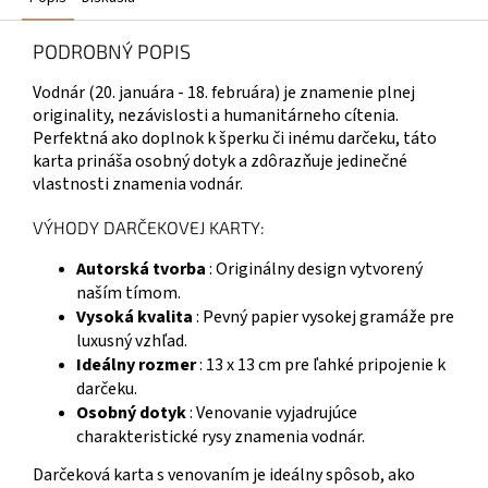
PODROBNÝ POPIS
Vodnár (20. januára - 18. februára) je znamenie plnej
originality, nezávislosti a humanitárneho cítenia.
Perfektná ako doplnok k šperku či inému darčeku, táto
karta prináša osobný dotyk a zdôrazňuje jedinečné
vlastnosti znamenia vodnár.
VÝHODY DARČEKOVEJ KARTY:
Autorská tvorba
: Originálny design vytvorený
naším tímom.
Vysoká kvalita
: Pevný papier vysokej gramáže pre
luxusný vzhľad.
Ideálny rozmer
: 13 x 13 cm pre ľahké pripojenie k
darčeku.
Osobný dotyk
: Venovanie vyjadrujúce
charakteristické rysy znamenia vodnár.
Darčeková karta s venovaním je ideálny spôsob, ako