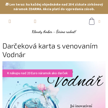
🎁 Len teraz: ku každej objednávke nad 20 € získate zirkónový
náramok ZDARMA. Akcia platí do vypredania zásob.
Prejsť
NÁKUP
na
obsah
KOŠÍK
Darčeková karta s venovaním
Vodnár
K nákupu nad 20 Euro náramok ako darček