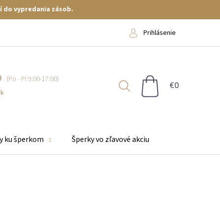
í do vypredania zásob.
Prihlásenie
9
NÁKUPNÝ
KOŠÍK
sk
y ku šperkom
Šperky vo zľavové akciu