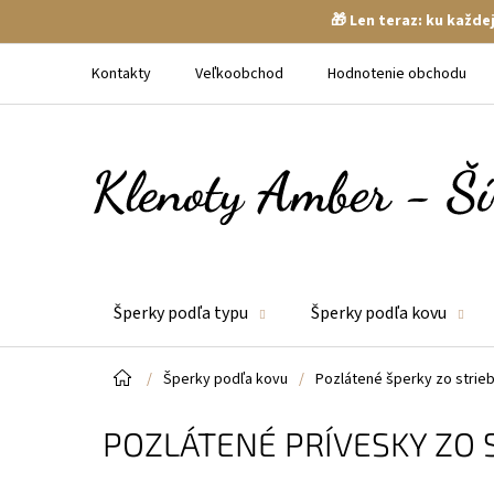
🎁 Len teraz: ku každ
Prejsť
na
Kontakty
Veľkoobchod
Hodnotenie obchodu
obsah
Šperky podľa typu
Šperky podľa kovu
Domov
/
Šperky podľa kovu
/
Pozlátené šperky zo strie
POZLÁTENÉ PRÍVESKY ZO 