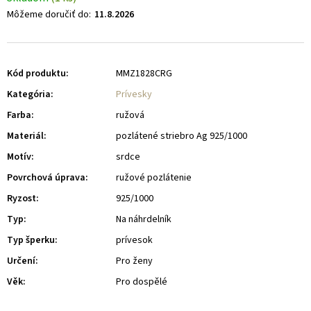
Môžeme doručiť do:
11.8.2026
Kód produktu:
MMZ1828CRG
Kategória
:
Prívesky
Farba
:
ružová
Materiál
:
pozlátené striebro Ag 925/1000
Motív
:
srdce
Povrchová úprava
:
ružové pozlátenie
Ryzost
:
925/1000
Typ
:
Na náhrdelník
Typ šperku
:
prívesok
Určení
:
Pro ženy
Věk
:
Pro dospělé