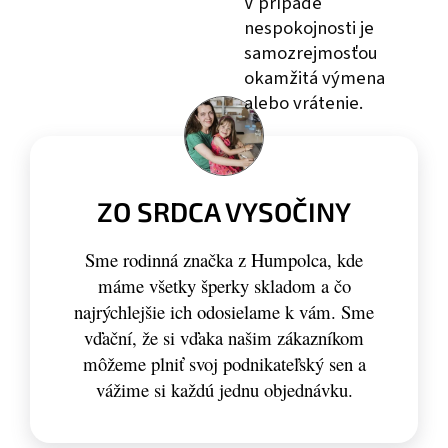
V prípade
nespokojnosti je
samozrejmosťou
okamžitá výmena
alebo vrátenie.
ZO SRDCA VYSOČINY
Sme rodinná značka z Humpolca, kde
máme všetky šperky skladom a čo
najrýchlejšie ich odosielame k vám. Sme
vďační, že si vďaka našim zákazníkom
môžeme plniť svoj podnikateľský sen a
vážime si každú jednu objednávku.