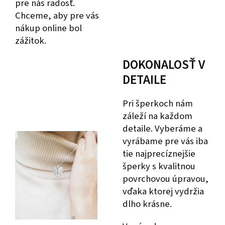
pre nás radosť.
Chceme, aby pre vás
nákup online bol
zážitok.
DOKONALOSŤ V
DETAILE
Pri šperkoch nám
záleží na každom
detaile. Vyberáme a
vyrábame pre vás iba
tie najprecíznejšie
šperky s kvalitnou
povrchovou úpravou,
vďaka ktorej vydržia
dlho krásne.