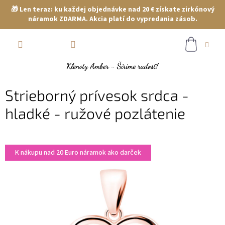
🎁 Len teraz: ku každej objednávke nad 20 € získate zirkónový
náramok ZDARMA. Akcia platí do vypredania zásob.
Prejsť
NÁKUP
na
obsah
KOŠÍK
Strieborný prívesok srdca -
hladké - ružové pozlátenie
K nákupu nad 20 Euro náramok ako darček