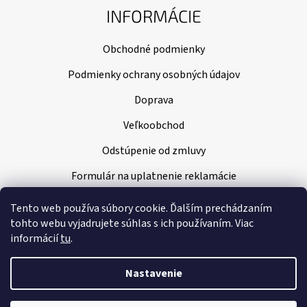
INFORMÁCIE
Obchodné podmienky
Podmienky ochrany osobných údajov
Doprava
Veľkoobchod
Odstúpenie od zmluvy
Formulár na uplatnenie reklamácie
Tento web používa súbory cookie. Ďalším prechádzaním
tohto webu vyjadrujete súhlas s ich používaním. Viac
informácií
tu
.
Nastavenie
Vytvoril Shoptet
|
Nakódoval Pavel Kuneš
🌞 DOVOLENKA 🌞 Do 9. 8. 2026 čerpáme dovolenku. Vaše objednávky