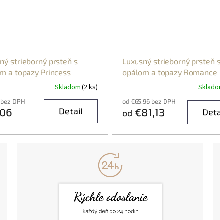
ný strieborný prsteň s
Luxusný strieborný prsteň 
m a topazy Princess
opálom a topazy Romance
Skladom
(2 ks)
Sklad
 bez DPH
od €65,96 bez DPH
,06
Detail
€81,13
Deta
od