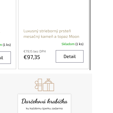
Luxusný strieborný prsteň
s
mesačný kameň a topaz Moon
Skladom
(1 ks)
om
(1 ks)
€79,15 bez DPH
€97,35
Detail
il