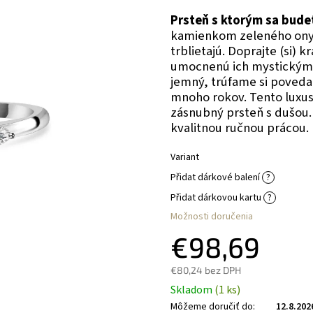
Prsteň s ktorým sa bude
kamienkom zeleného onyx
trblietajú. Doprajte (si) k
umocnenú ich mystickými
jemný, trúfame si poveda
mnoho rokov. Tento luxus
zásnubný prsteň s dušou.
kvalitnou ručnou prácou.
Variant
Přidat dárkové balení
?
Přidat dárkovou kartu
?
Možnosti doručenia
€98,69
€80,24
bez DPH
Skladom
(1 ks)
Môžeme doručiť do:
12.8.202