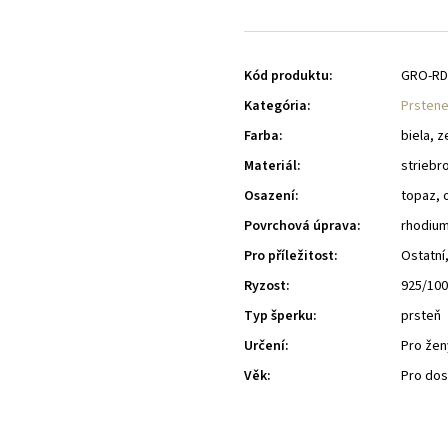
Kód produktu:
GRO-RD
Kategória
:
Prstene
Farba
:
biela, z
Materiál
:
striebr
Osazení
:
topaz, 
Povrchová úprava
:
rhodiu
Pro příležitost
:
Ostatní
Ryzost
:
925/10
Typ šperku
:
prsteň
Určení
:
Pro žen
Věk
:
Pro do