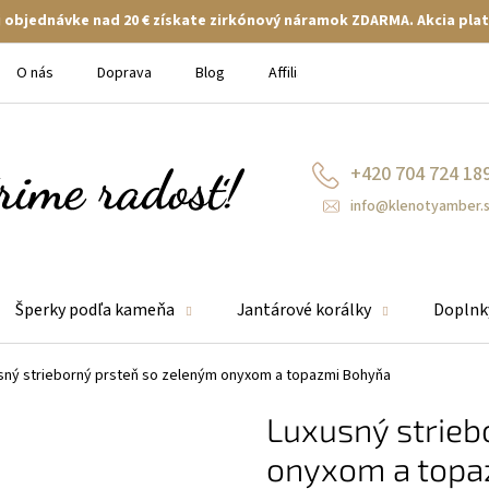
ej objednávke nad 20 € získate zirkónový náramok ZDARMA. Akcia plat
O nás
Doprava
Blog
Affiliate
+420 704 724 18
info@klenotyamber.
Šperky podľa kameňa
Jantárové korálky
Doplnk
sný strieborný prsteň so zeleným onyxom a topazmi Bohyňa
Luxusný strieb
onyxom a topa