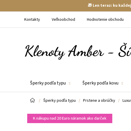
🎁 Len teraz: ku každ
Prejsť
na
Kontakty
Veľkoobchod
Hodnotenie obchodu
obsah
Šperky podľa typu
Šperky podľa kovu
Domov
/
Šperky podľa typu
/
Prstene a obrúčky
/
Luxu
K nákupu nad 20 Euro náramok ako darček