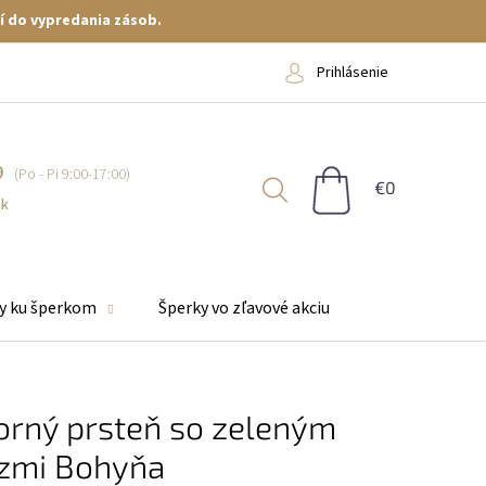
í do vypredania zásob.
Prihlásenie
9
NÁKUPNÝ
KOŠÍK
sk
y ku šperkom
Šperky vo zľavové akciu
orný prsteň so zeleným
zmi Bohyňa