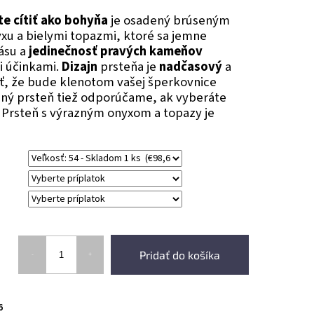
te cítiť ako bohyňa
je osadený brúseným
u a bielymi topazmi, ktoré sa jemne
rásu a
jedinečnosť pravých kameňov
 účinkami.
Dizajn
prsteňa je
nadčasový
a
ť, že bude klenotom vašej šperkovnice
ný prsteň tiež odporúčame, ak vyberáte
 Prsteň s výrazným onyxom a topazy je
Pridať do košíka
6