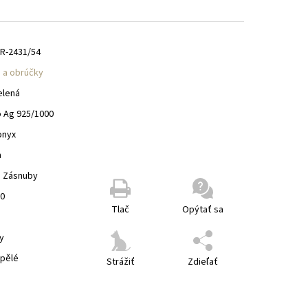
R-2431/54
 a obrúčky
elená
o Ag 925/1000
onyx
m
, Zásnuby
00
Tlač
Opýtať sa
y
spělé
Strážiť
Zdieľať