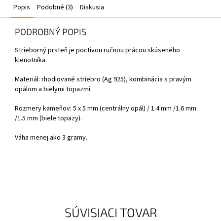
Popis
Podobné (3)
Diskusia
PODROBNÝ POPIS
Strieborný prsteň je poctivou ručnou prácou skúseného
klenotníka.
Materiál: rhodiované striebro (Ag 925), kombinácia s pravým
opálom a bielymi topazmi.
Rozmery kameňov: 5 x 5 mm (centrálny opál) / 1.4 mm /1.6 mm
/1.5 mm (biele topazy).
Váha menej ako 3 gramy.
SÚVISIACI TOVAR