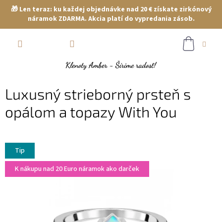
🎁 Len teraz: ku každej objednávke nad 20 € získate zirkónový
náramok ZDARMA. Akcia platí do vypredania zásob.
Prejsť
NÁKUP
na
obsah
KOŠÍK
Luxusný strieborný prsteň s
opálom a topazy With You
Tip
K nákupu nad 20 Euro náramok ako darček