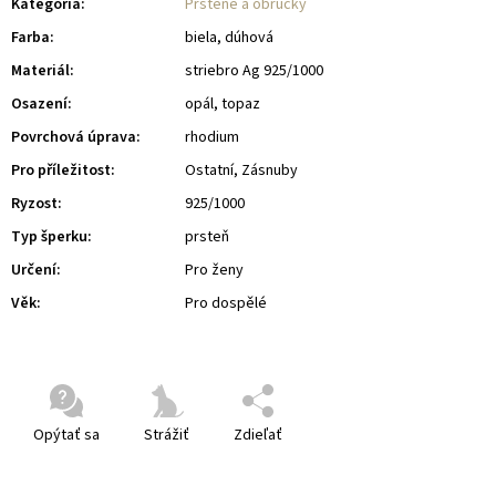
Kategória
:
Prstene a obrúčky
Farba
:
biela, dúhová
Materiál
:
striebro Ag 925/1000
Osazení
:
opál, topaz
Povrchová úprava
:
rhodium
Pro příležitost
:
Ostatní, Zásnuby
Ryzost
:
925/1000
Typ šperku
:
prsteň
Určení
:
Pro ženy
Věk
:
Pro dospělé
Opýtať sa
Strážiť
Zdieľať