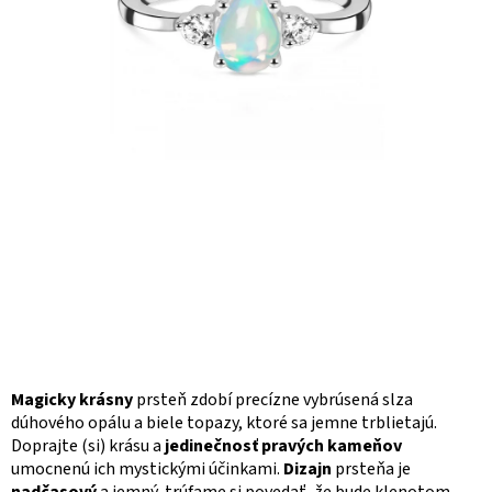
Magicky krásny
prsteň zdobí precízne vybrúsená slza
dúhového opálu a biele topazy, ktoré sa jemne trblietajú.
Doprajte (si) krásu a
jedinečnosť pravých kameňov
umocnenú ich mystickými účinkami.
Dizajn
prsteňa je
nadčasový
a jemný, trúfame si povedať, že bude klenotom