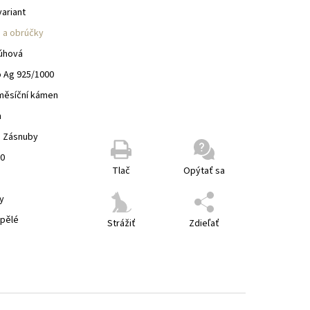
variant
 a obrúčky
dúhová
o Ag 925/1000
měsíční kámen
m
, Zásnuby
00
Tlač
Opýtať sa
y
spělé
Strážiť
Zdieľať