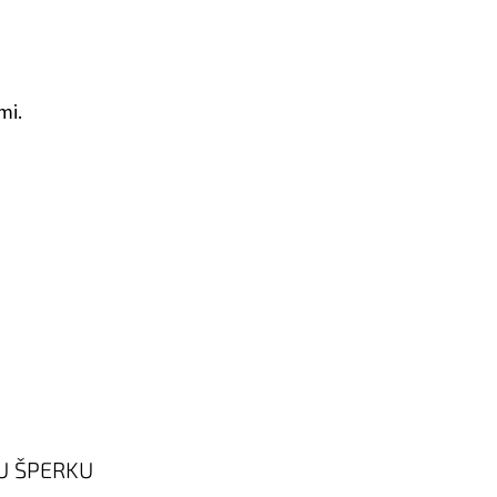
mi.
U ŠPERKU