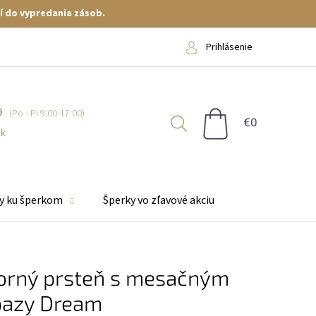
í do vypredania zásob.
Prihlásenie
9
NÁKUPNÝ
KOŠÍK
sk
y ku šperkom
Šperky vo zľavové akciu
borný prsteň s mesačným
pazy Dream