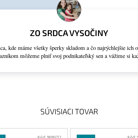
ZO SRDCA VYSOČINY
a, kde máme všetky šperky skladom a čo najrýchlejšie ich 
kazníkom môžeme plniť svoj podnikateľský sen a vážime si ka
SÚVISIACI TOVAR
Kód:
9690/52
Kód: