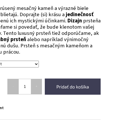
rúsený mesačný kameň a výrazné biele
blietajú. Doprajte (si) krásu a
jedinečnosť
nú ich mystickými účinkami.
Dizajn
prsteňa
úfame si povedať, že bude klenotom vašej
. Tento luxusný prsteň tiež odporúčame, ak
bný prsteň
alebo napríklad výnimočný
nenú dušu. Prsteň s mesačným kameňom a
u prácou.
Pridať do košíka
nt