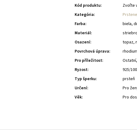
Kód produktu:
Zvoľte 
Kategória
:
Prstene
Farba
:
biela, 
Materiál
:
striebr
Osazení
:
topaz, 
Povrchová úprava
:
rhodiu
Pro příležitost
:
Ostatní
Ryzost
:
925/10
Typ šperku
:
prsteň
Určení
:
Pro žen
Věk
:
Pro do