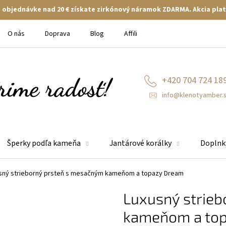
ej objednávke nad 20 € získate zirkónový náramok ZDARMA. Akcia plat
O nás
Doprava
Blog
Affiliate
+420 704 724 18
info@klenotyamber.
Šperky podľa kameňa
Jantárové korálky
Doplnk
sný strieborný prsteň s mesačným kameňom a topazy Dream
Luxusný strie
kameňom a to