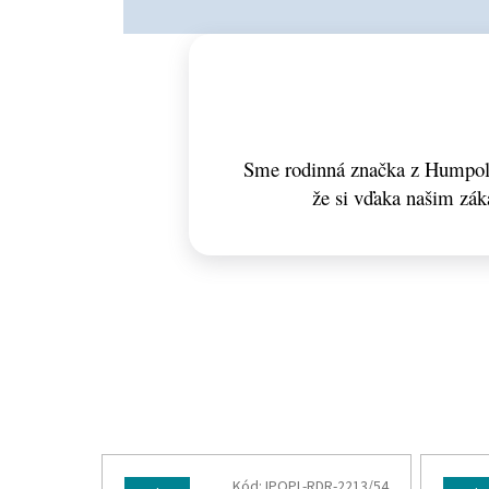
Sme rodinná značka z Humpolc
že si vďaka našim zá
Kód:
IPOPL-RDR-2213/54