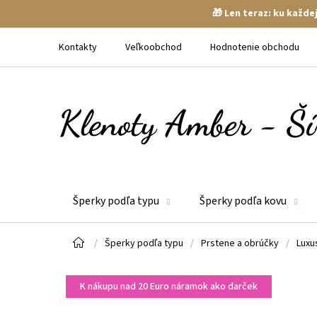
🎁 Len teraz: ku každ
Prejsť
na
Kontakty
Veľkoobchod
Hodnotenie obchodu
obsah
Šperky podľa typu
Šperky podľa kovu
Domov
/
Šperky podľa typu
/
Prstene a obrúčky
/
Luxu
K nákupu nad 20 Euro náramok ako darček