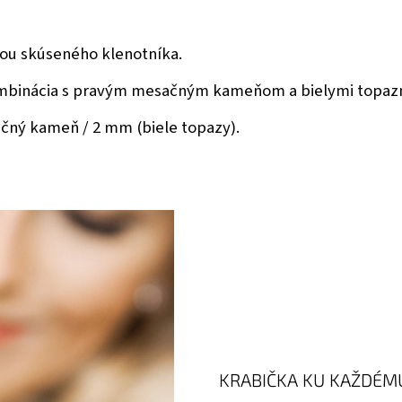
cou skúseného klenotníka.
 kombinácia s pravým mesačným kameňom a bielymi topaz
ný kameň / 2 mm (biele topazy).
KRABIČKA KU KAŽDÉM