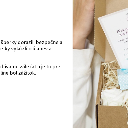
 šperky dorazili bezpečne a
ielky vykúzlilo úsmev a
dávame záležať a je to pre
ine bol zážitok.