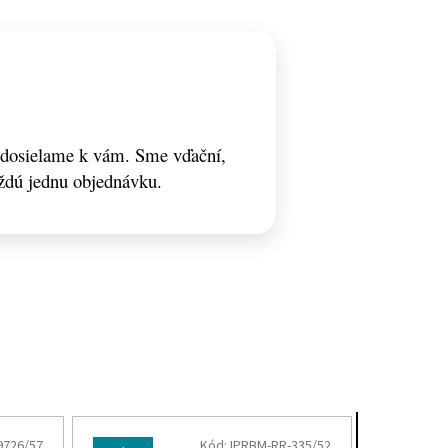
odosielame k vám. Sme vďační,
ždú jednu objednávku.
9726/57
Kód:
IPRBM-RR-335/52