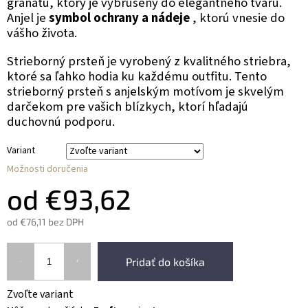
granátu, ktorý je vybrúsený do elegantného tvaru.
Anjel je
symbol ochrany a nádeje
, ktorú vnesie do
vášho života.
Strieborný prsteň je vyrobený z kvalitného striebra,
ktoré sa ľahko hodia ku každému outfitu. Tento
strieborný prsteň s anjelským motívom je skvelým
darčekom pre vašich blízkych, ktorí hľadajú
duchovnú podporu.
Variant
Možnosti doručenia
od
€93,62
od
€76,11
bez DPH
Pridať do košíka
Zvoľte variant