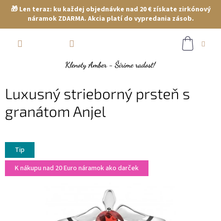
🎁 Len teraz: ku každej objednávke nad 20 € získate zirkónový
náramok ZDARMA. Akcia platí do vypredania zásob.
Prejsť
NÁKUP
na
obsah
KOŠÍK
Luxusný strieborný prsteň s
granátom Anjel
Tip
K nákupu nad 20 Euro náramok ako darček