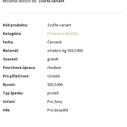
Môžeme doručiť do:
Zvoľte variant
Kód produktu:
Zvoľte variant
Kategória
:
Prstene a obrúčky
Farba
:
Červená
Materiál
:
striebro Ag 925/1000
Osazení
:
granát
Povrchová úprava
:
rhodium
Pro příležitost
:
Ostatní
Ryzost
:
925/1000
Typ šperku
:
prsteň
Určení
:
Pro ženy
Věk
:
Pro dospělé