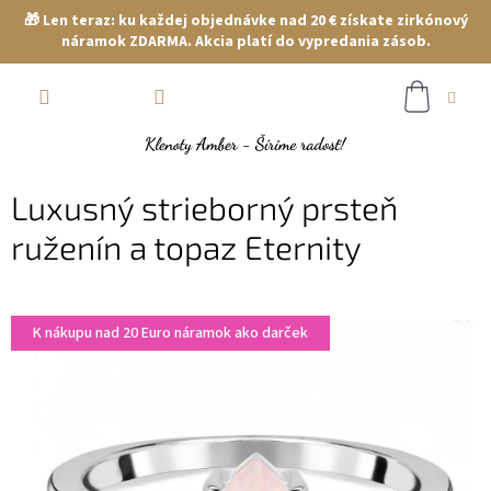
🎁 Len teraz: ku každej objednávke nad 20 € získate zirkónový
náramok ZDARMA. Akcia platí do vypredania zásob.
Prejsť
NÁKUP
na
obsah
KOŠÍK
Luxusný strieborný prsteň
ruženín a topaz Eternity
K nákupu nad 20 Euro náramok ako darček