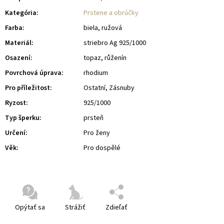
Kategória
:
Prstene a obrúčky
Farba
:
biela, ružová
Materiál
:
striebro Ag 925/1000
Osazení
:
topaz, růženín
Povrchová úprava
:
rhodium
Pro příležitost
:
Ostatní, Zásnuby
Ryzost
:
925/1000
Typ šperku
:
prsteň
Určení
:
Pro ženy
Věk
:
Pro dospělé
Opýtať sa
Strážiť
Zdieľať