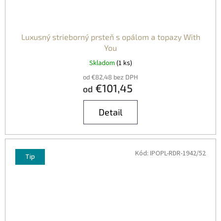
Luxusný strieborný prsteň s opálom a topazy With
You
Skladom
(1 ks)
od €82,48 bez DPH
€101,45
od
Detail
Kód:
IPOPL-RDR-1942/52
Tip