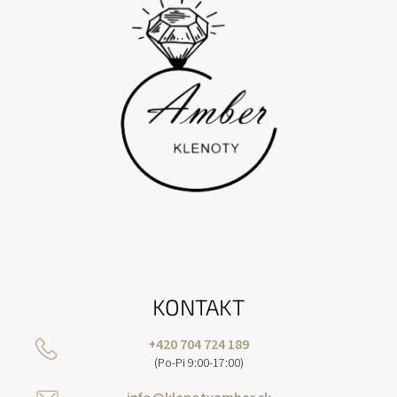
E
KONTAKT
+420 704 724 189
(Po-Pi 9:00-17:00)