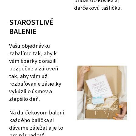
pridať do košíka aj
darčekovú taštičku.
STAROSTLIVÉ
BALENIE
Vašu objednávku
zabalíme tak, aby k
vám šperky dorazili
bezpečne a zároveň
tak, aby vám už
rozbaľovanie zásielky
vykúzlilo úsmev a
zlepšilo deň.
Na darčekovom balení
každého balíčka si
dávame záležať a je to
pre nás radosť.