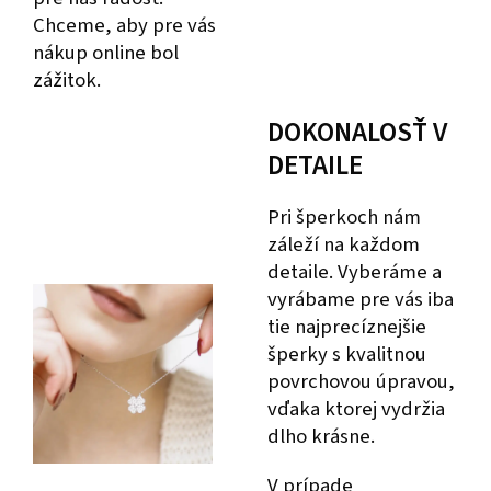
Chceme, aby pre vás
nákup online bol
zážitok.
DOKONALOSŤ V
DETAILE
Pri šperkoch nám
záleží na každom
detaile. Vyberáme a
vyrábame pre vás iba
tie najprecíznejšie
šperky s kvalitnou
povrchovou úpravou,
vďaka ktorej vydržia
dlho krásne.
V prípade