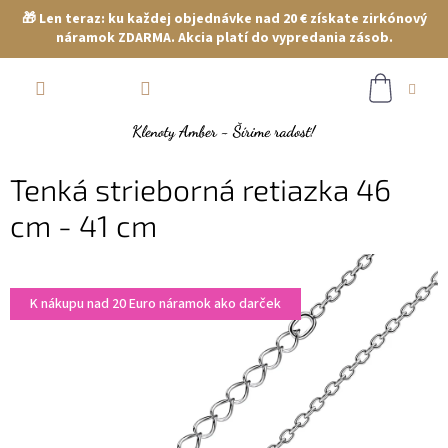
🎁 Len teraz: ku každej objednávke nad 20 € získate zirkónový
náramok ZDARMA. Akcia platí do vypredania zásob.
Prejsť
NÁKUP
na
obsah
KOŠÍK
Tenká strieborná retiazka 46
cm - 41 cm
K nákupu nad 20 Euro náramok ako darček