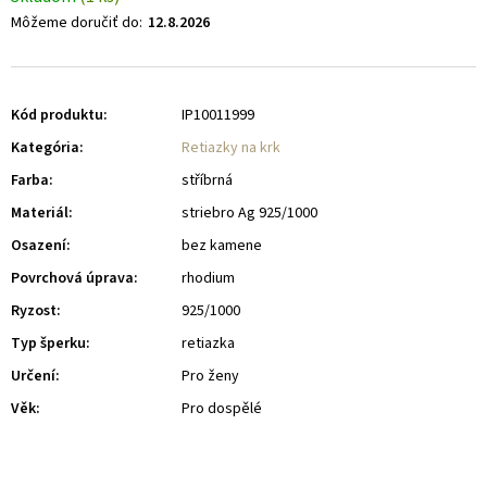
Môžeme doručiť do:
12.8.2026
Kód produktu:
IP10011999
Kategória
:
Retiazky na krk
Farba
:
stříbrná
Materiál
:
striebro Ag 925/1000
Osazení
:
bez kamene
Povrchová úprava
:
rhodium
Ryzost
:
925/1000
Typ šperku
:
retiazka
Určení
:
Pro ženy
Věk
:
Pro dospělé