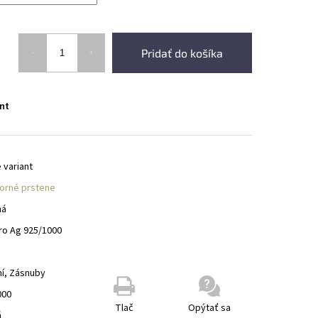
Pridať do košíka
nt
 variant
borné prstene
ná
ro Ag 925/1000
ní, Zásnuby
000
Tlač
Opýtať sa
ň