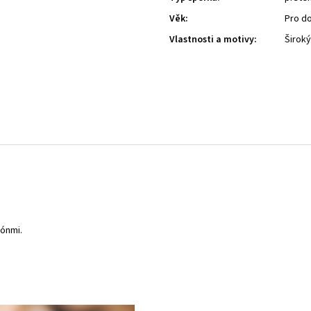
Věk
:
Pro d
Vlastnosti a motivy
:
Široký
kónmi.