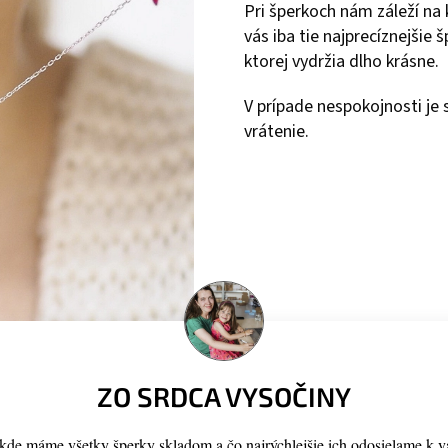
Pri šperkoch nám záleží na
vás iba tie najprecíznejšie
ktorej vydržia dlho krásne.
V prípade nespokojnosti j
vrátenie.
ZO SRDCA VYSOČINY
de máme všetky šperky skladom a čo najrýchlejšie ich odosielame k v