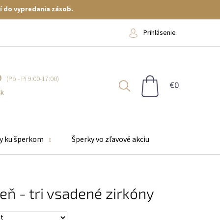
í do vypredania zásob.
Prihlásenie
9
NÁKUPNÝ
KOŠÍK
sk
y ku šperkom
Šperky vo zľavové akciu
eň - tri vsadené zirkóny