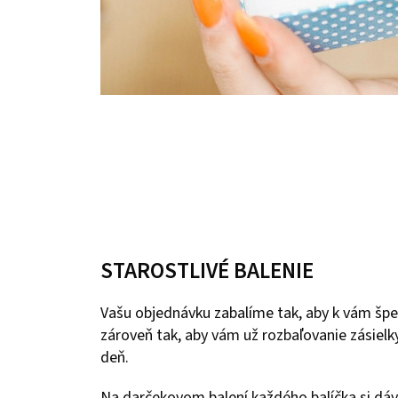
STAROSTLIVÉ BALENIE
Vašu objednávku zabalíme tak, aby k vám špe
zároveň tak, aby vám už rozbaľovanie zásielky
deň.
Na darčekovom balení každého balíčka si dáv