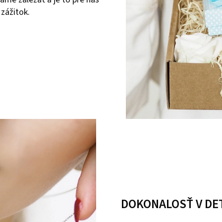
 zážitok.
DOKONALOSŤ V DE