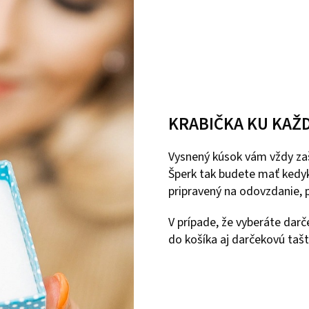
KRABIČKA KU KAŽ
Vysnený kúsok vám vždy zaš
Šperk tak budete mať kedyk
pripravený na odovzdanie, p
V prípade, že vyberáte dar
do košíka aj darčekovú tašt