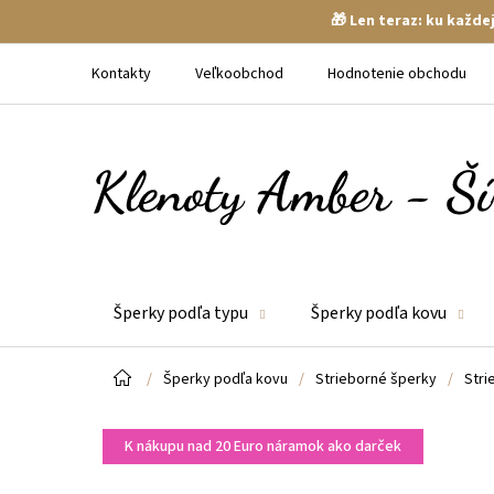
🎁 Len teraz: ku každ
Prejsť
na
Kontakty
Veľkoobchod
Hodnotenie obchodu
obsah
Šperky podľa typu
Šperky podľa kovu
Domov
/
Šperky podľa kovu
/
Strieborné šperky
/
Stri
K nákupu nad 20 Euro náramok ako darček