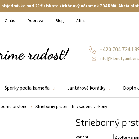
ej objednávke nad 20 € získate zirkónový náramok ZDARMA. Akcia plat
O nás
Doprava
Blog
Affiliate
+420 704 724 18
info@klenotyamber.
Šperky podľa kameňa
Jantárové korálky
Doplnk
eborné prstene
/
Strieborný prsteň - tri vsadené zirkóny
Strieborný prst
Variant