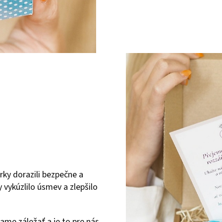
rky dorazili bezpečne a
 vykúzlilo úsmev a zlepšilo
ame záležať a je to pre nás