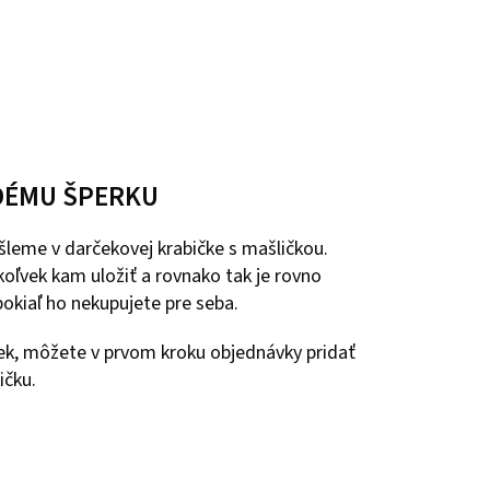
DÉMU ŠPERKU
leme v darčekovej krabičke s mašličkou.
oľvek kam uložiť a rovnako tak je rovno
okiaľ ho nekupujete pre seba.
ček, môžete v prvom kroku objednávky pridať
ičku.