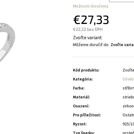
Možnosti doručenia
€27,33
€22,22 bez DPH
Zvoľte variant
Môžeme doručiť do:
Zvoľte varia
Kód produktu:
Zvoľte
Kategória
:
Strie
Farba
:
stříbr
Materiál
:
strieb
Osazení
:
zirkon
Pro příležitost
:
Ostat
Ryzost
:
925/1
Typ šperku
:
prste