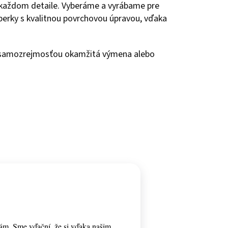
 každom detaile. Vyberáme a vyrábame pre
 šperky s kvalitnou povrchovou úpravou, vďaka
e samozrejmosťou okamžitá výmena alebo
ám. Sme vďační, že si vďaka našim