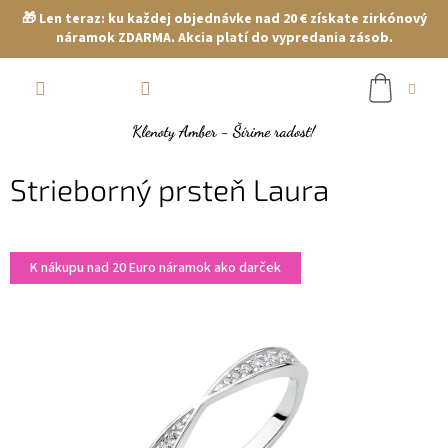
🎁 Len teraz: ku každej objednávke nad 20 € získate zirkónový
náramok ZDARMA. Akcia platí do vypredania zásob.
Prejsť
NÁKUP
na
obsah
KOŠÍK
Strieborný prsteň Laura
K nákupu nad 20 Euro náramok ako darček