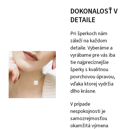
DOKONALOSŤ V
DETAILE
Pri šperkoch nám
záleží na každom
detaile. Vyberáme a
vyrábame pre vás iba
tie najprecíznejšie
šperky s kvalitnou
povrchovou úpravou,
vďaka ktorej vydržia
dlho krásne.
V prípade
nespokojnosti je
samozrejmosťou
okamžitá výmena