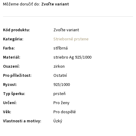
Môžeme doručiť do:
Zvoľte variant
Kód produktu:
Zvoľte variant
Kategória
:
Strieborné prstene
Farba
:
stříbrná
Materiál
:
striebro Ag 925/1000
Osazení
:
zirkon
Pro příležitost
:
Ostatní
Ryzost
:
925/1000
Typ šperku
:
prsteň
Určení
:
Pro ženy
Věk
:
Pro dospělé
Vlastnosti a motivy
:
Úzký