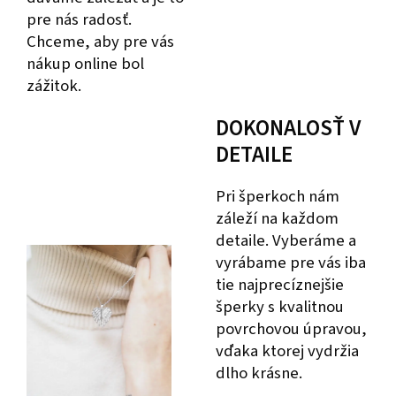
pre nás radosť.
Chceme, aby pre vás
nákup online bol
zážitok.
DOKONALOSŤ V
DETAILE
Pri šperkoch nám
záleží na každom
detaile. Vyberáme a
vyrábame pre vás iba
tie najprecíznejšie
šperky s kvalitnou
povrchovou úpravou,
vďaka ktorej vydržia
dlho krásne.