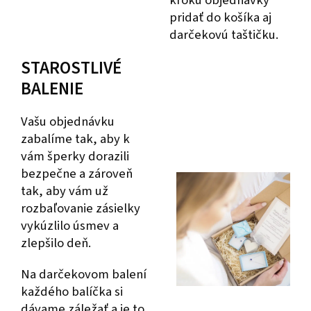
pridať do košíka aj
darčekovú taštičku.
STAROSTLIVÉ
BALENIE
Vašu objednávku
zabalíme tak, aby k
vám šperky dorazili
bezpečne a zároveň
tak, aby vám už
rozbaľovanie zásielky
vykúzlilo úsmev a
zlepšilo deň.
Na darčekovom balení
každého balíčka si
dávame záležať a je to