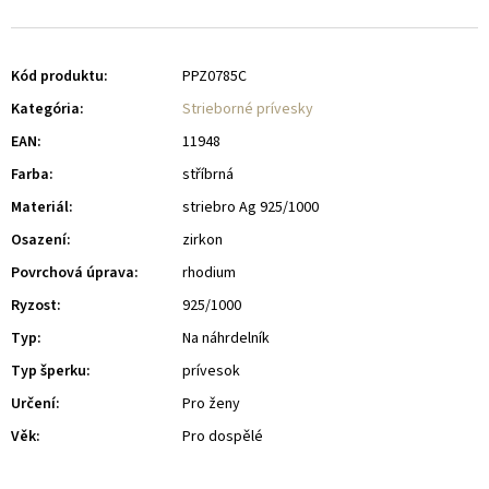
Kód produktu:
PPZ0785C
Kategória
:
Strieborné prívesky
EAN
:
11948
Farba
:
stříbrná
Materiál
:
striebro Ag 925/1000
Osazení
:
zirkon
Povrchová úprava
:
rhodium
Ryzost
:
925/1000
Typ
:
Na náhrdelník
Typ šperku
:
prívesok
Určení
:
Pro ženy
Věk
:
Pro dospělé