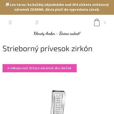
🎁 Len teraz: ku každej objednávke nad 20 € získate zirkónový
náramok ZDARMA. Akcia platí do vypredania zásob.
Prejsť
NÁKUP
na
obsah
KOŠÍK
Strieborný prívesok zirkón
K nákupu nad 20 Euro náramok ako darček