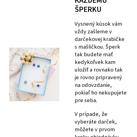
KAŽDÉMU
ŠPERKU
Vysnený kúsok vám
vždy zašleme v
darčekovej krabičke
s mašličkou. Šperk
tak budete mať
kedykoľvek kam
uložiť a rovnako tak
je rovno pripravený
na odovzdanie,
pokiaľ ho nekupujete
pre seba.
V prípade, že
vyberáte darček,
môžete v prvom
kroku objednávky