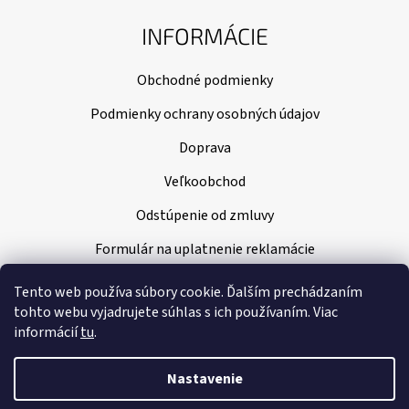
INFORMÁCIE
Obchodné podmienky
Podmienky ochrany osobných údajov
Doprava
Veľkoobchod
Odstúpenie od zmluvy
Formulár na uplatnenie reklamácie
Tento web používa súbory cookie. Ďalším prechádzaním
tohto webu vyjadrujete súhlas s ich používaním. Viac
informácií
tu
.
Nastavenie
Vytvoril Shoptet
|
Nakódoval Pavel Kuneš