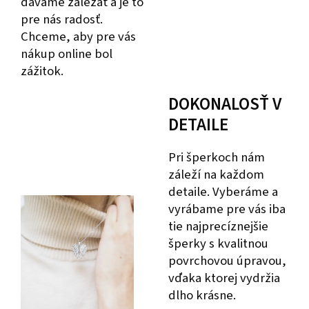
dávame záležať a je to
pre nás radosť.
Chceme, aby pre vás
nákup online bol
zážitok.
DOKONALOSŤ V
DETAILE
Pri šperkoch nám
záleží na každom
detaile. Vyberáme a
vyrábame pre vás iba
tie najprecíznejšie
šperky s kvalitnou
povrchovou úpravou,
vďaka ktorej vydržia
dlho krásne.