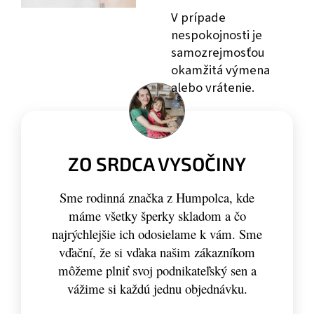
V prípade
nespokojnosti je
samozrejmosťou
okamžitá výmena
alebo vrátenie.
ZO SRDCA VYSOČINY
Sme rodinná značka z Humpolca, kde
máme všetky šperky skladom a čo
najrýchlejšie ich odosielame k vám. Sme
vďační, že si vďaka našim zákazníkom
môžeme plniť svoj podnikateľský sen a
vážime si každú jednu objednávku.