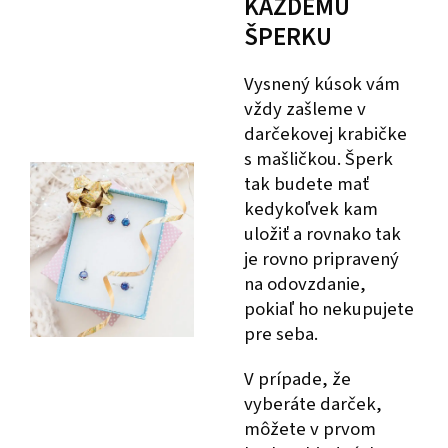
KAŽDÉMU
ŠPERKU
Vysnený kúsok vám
vždy zašleme v
darčekovej krabičke
s mašličkou. Šperk
tak budete mať
kedykoľvek kam
uložiť a rovnako tak
je rovno pripravený
na odovzdanie,
pokiaľ ho nekupujete
pre seba.
V prípade, že
vyberáte darček,
môžete v prvom