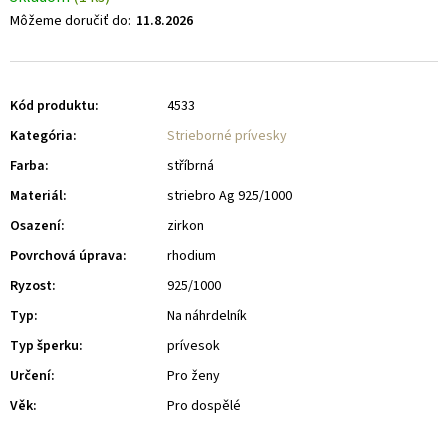
Môžeme doručiť do:
11.8.2026
Kód produktu:
4533
Kategória
:
Strieborné prívesky
Farba
:
stříbrná
Materiál
:
striebro Ag 925/1000
Osazení
:
zirkon
Povrchová úprava
:
rhodium
Ryzost
:
925/1000
Typ
:
Na náhrdelník
Typ šperku
:
prívesok
Určení
:
Pro ženy
Věk
:
Pro dospělé