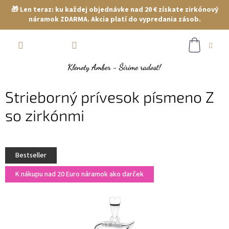
🎁 Len teraz: ku každej objednávke nad 20 € získate zirkónový
náramok ZDARMA. Akcia platí do vypredania zásob.
Prejsť
NÁKUP
na
obsah
KOŠÍK
Strieborný prívesok písmeno Z
so zirkónmi
Bestseller
K nákupu nad 20 Euro náramok ako darček