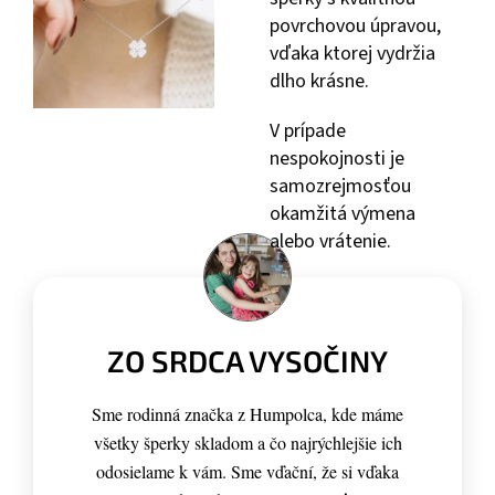
povrchovou úpravou,
vďaka ktorej vydržia
dlho krásne.
V prípade
nespokojnosti je
samozrejmosťou
okamžitá výmena
alebo vrátenie.
ZO SRDCA VYSOČINY
Sme rodinná značka z Humpolca, kde máme
všetky šperky skladom a čo najrýchlejšie ich
odosielame k vám. Sme vďační, že si vďaka