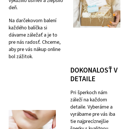
vykúzlilo úsmev a zlepšilo
deň.
Na darčekovom balení
každého balíčka si
dávame záležať a je to
pre nás radosť. Chceme,
aby pre vás nákup online
bol zážitok.
DOKONALOSŤ V
DETAILE
Pri šperkoch nám
záleží na každom
detaile. Vyberáme a
vyrábame pre vás iba
tie najprecíznejšie
šperky s kvalitnou