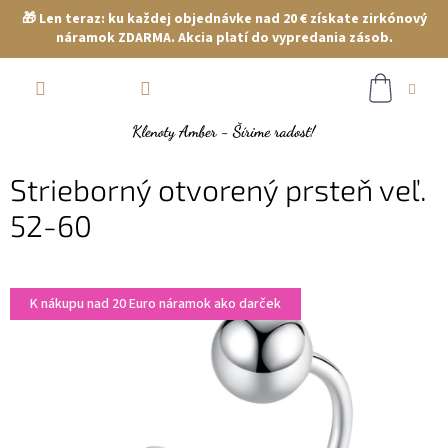
🎁 Len teraz: ku každej objednávke nad 20 € získate zirkónový
náramok ZDARMA. Akcia platí do vypredania zásob.
Prejsť
NÁKUP
na
obsah
KOŠÍK
Strieborný otvorený prsteň veľ.
52-60
K nákupu nad 20 Euro náramok ako darček