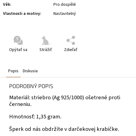
Věk
:
Pro dospělé
Vlastnosti a motivy
:
Nastavitelný
Opýtať sa
Strážiť
Zdieľať
Popis
Diskusia
PODROBNÝ POPIS
Materiál: striebro (Ag 925/1000) ošetrené proti
černeniu.
Hmotnosť: 1,35 gram.
Šperk od nás obdržíte v darčekovej krabičke.