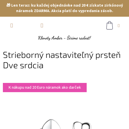
🎁 Len teraz: ku každej objednávke nad 20 € získate zirkónový
náramok ZDARMA. Akcia platí do vypredania zásob.
Prejsť
NÁKUP
na
obsah
KOŠÍK
Strieborný nastaviteľný prsteň
Dve srdcia
K nákupu nad 20 Euro náramok ako darček