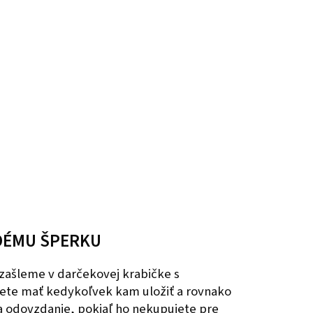
DÉMU ŠPERKU
zašleme v darčekovej krabičke s
ete mať kedykoľvek kam uložiť a rovnako
na odovzdanie, pokiaľ ho nekupujete pre