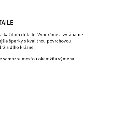
TAILE
 na každom detaile. Vyberáme a vyrábame
nejšie šperky s kvalitnou povrchovou
ržia dlho krásne.
 je samozrejmosťou okamžitá výmena