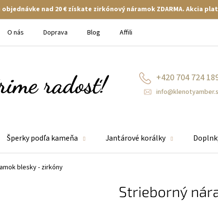
ej objednávke nad 20 € získate zirkónový náramok ZDARMA. Akcia plat
O nás
Doprava
Blog
Affiliate
+420 704 724 18
info@klenotyamber.
Šperky podľa kameňa
Jantárové korálky
Doplnk
amok blesky - zirkóny
Strieborný nár