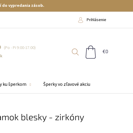
í do vypredania zásob.
Prihlásenie
9
NÁKUPNÝ
KOŠÍK
sk
y ku šperkom
Šperky vo zľavové akciu
amok blesky - zirkóny