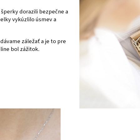
 šperky dorazili bezpečne a
ielky vykúzlilo úsmev a
dávame záležať a je to pre
ine bol zážitok.