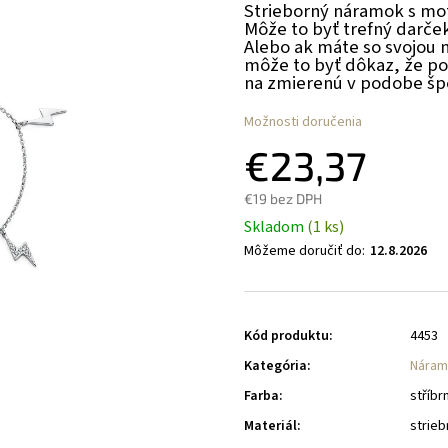
Strieborný náramok s mo
Môže to byť trefný darček
Alebo ak máte so svojou 
môže to byť dôkaz, že po
na zmierenú v podobe šp
Možnosti doručenia
€23,37
€19 bez DPH
Skladom
(1 ks)
Môžeme doručiť do:
12.8.2026
Kód produktu:
4453
Kategória
:
Náram
Farba
:
stříbr
Materiál
:
strieb