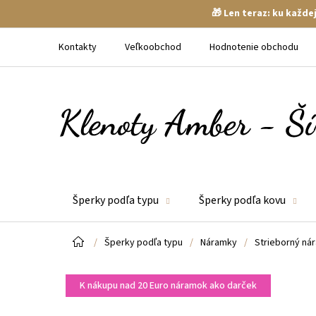
🎁 Len teraz: ku každ
Prejsť
na
Kontakty
Veľkoobchod
Hodnotenie obchodu
obsah
Šperky podľa typu
Šperky podľa kovu
Domov
/
Šperky podľa typu
/
Náramky
/
Strieborný nár
K nákupu nad 20 Euro náramok ako darček