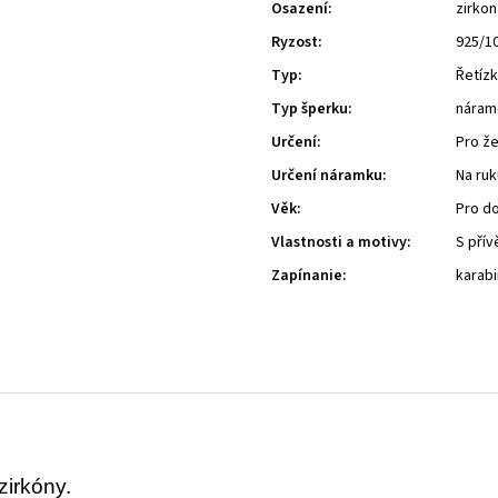
Osazení
:
zirkon
Ryzost
:
925/1
Typ
:
Řetíz
Typ šperku
:
náram
Určení
:
Pro ž
Určení náramku
:
Na ruk
Věk
:
Pro d
Vlastnosti a motivy
:
S pří
Zapínanie
:
karab
zirkóny.