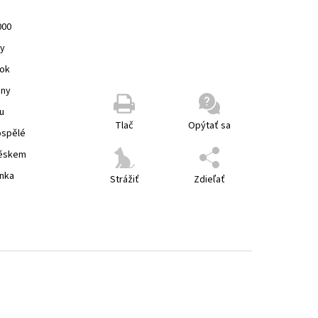
000
ky
ok
eny
u
Tlač
Opýtať sa
ospělé
věskem
inka
Strážiť
Zdieľať