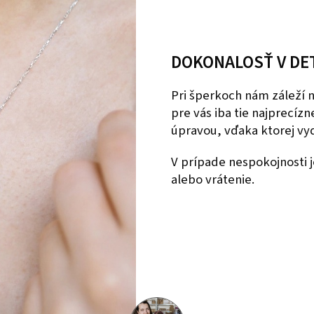
DOKONALOSŤ V DE
Pri šperkoch nám záleží
pre vás iba tie najprecíz
úpravou, vďaka ktorej vyd
V prípade nespokojnosti
alebo vrátenie.