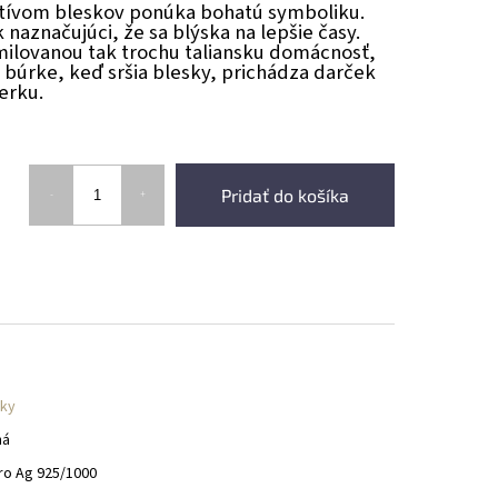
tívom bleskov ponúka bohatú symboliku.
 naznačujúci, že sa blýska na lepšie časy.
milovanou tak trochu taliansku domácnosť,
 búrke, keď sršia blesky, prichádza darček
erku.
Pridať do košíka
ky
ná
ro Ag 925/1000