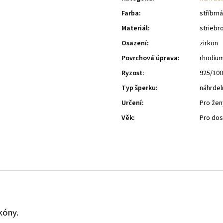
Farba
:
stříbrná
Materiál
:
striebr
Osazení
:
zirkon
Povrchová úprava
:
rhodiu
Ryzost
:
925/10
Typ šperku
:
náhrdel
Určení
:
Pro žen
Věk
:
Pro do
kóny.