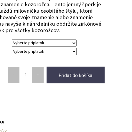
 znamenie kozorožca. Tento jemný šperk je
ždú milovníčku osobitého štýlu, ktorá
chované svoje znamenie alebo znamenie
nus navyše k náhrdelníku obdržíte zirkónové
ek pre všetky kozorožcov.
Pridať do košíka
268
níky