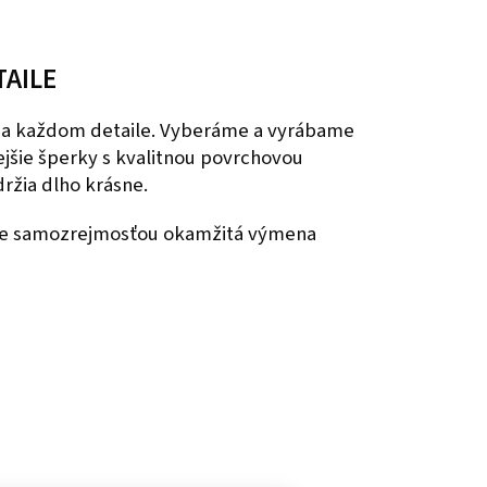
TAILE
 na každom detaile. Vyberáme a vyrábame
nejšie šperky s kvalitnou povrchovou
ržia dlho krásne.
 je samozrejmosťou okamžitá výmena