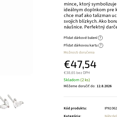
mince, ktorý symbolizuje
ideálnym doplnkom pre ka
chce mať ako talizman u
svojich blízkych. Ako bo
náušnice. Perfektný darč
Přidat dárkové balení
?
Přidat dárkovou kartu
?
Možnosti doručenia
€47,54
€38,65
bez DPH
Skladom
(2 ks)
Môžeme doručiť do:
12.8.2026
Kód produktu:
IPN106
Kategória
:
Náhrdel