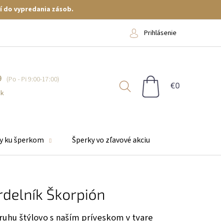
í do vypredania zásob.
Prihlásenie
9
NÁKUPNÝ
KOŠÍK
sk
y ku šperkom
Šperky vo zľavové akciu
rdelník Škorpión
uhu štýlovo s naším príveskom v tvare