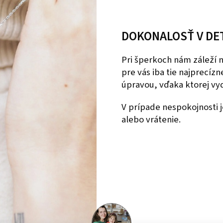
DOKONALOSŤ V DE
Pri šperkoch nám záleží
pre vás iba tie najprecíz
úpravou, vďaka ktorej vyd
V prípade nespokojnosti
alebo vrátenie.