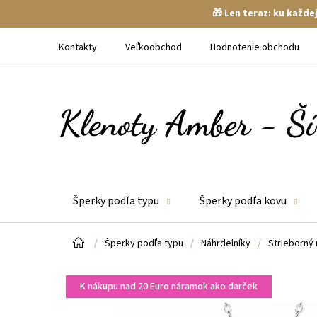
🎁 Len teraz: ku každ
Prejsť
na
Kontakty
Veľkoobchod
Hodnotenie obchodu
obsah
Šperky podľa typu
Šperky podľa kovu
Domov
/
Šperky podľa typu
/
Náhrdelníky
/
Strieborný 
K nákupu nad 20 Euro náramok ako darček