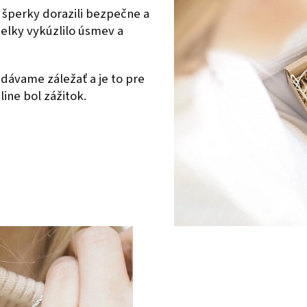
 šperky dorazili bezpečne a
ielky vykúzlilo úsmev a
dávame záležať a je to pre
ine bol zážitok.