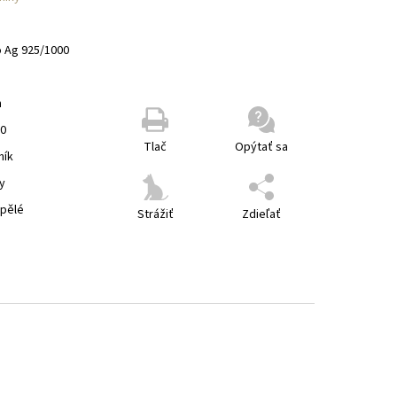
o Ag 925/1000
m
00
Tlač
Opýtať sa
ník
y
spělé
Strážiť
Zdieľať