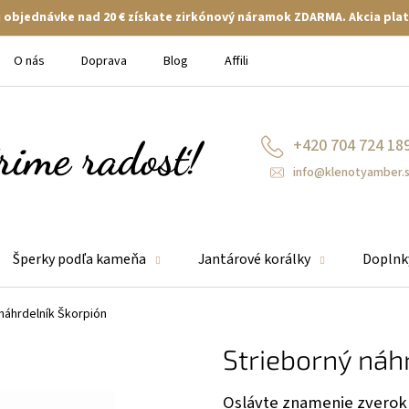
ej objednávke nad 20 € získate zirkónový náramok ZDARMA. Akcia plat
O nás
Doprava
Blog
Affiliate
+420 704 724 18
info@klenotyamber.
Šperky podľa kameňa
Jantárové korálky
Doplnk
náhrdelník Škorpión
Strieborný náh
Oslávte znamenie zverokr