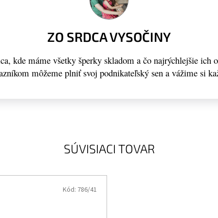
ZO SRDCA VYSOČINY
a, kde máme všetky šperky skladom a čo najrýchlejšie ich 
kazníkom môžeme plniť svoj podnikateľský sen a vážime si ka
SÚVISIACI TOVAR
Kód:
786/41