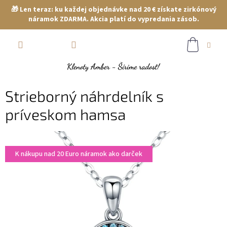
🎁 Len teraz: ku každej objednávke nad 20 € získate zirkónový
náramok ZDARMA. Akcia platí do vypredania zásob.
Prejsť
NÁKUP
na
obsah
KOŠÍK
Strieborný náhrdelník s
príveskom hamsa
K nákupu nad 20 Euro náramok ako darček