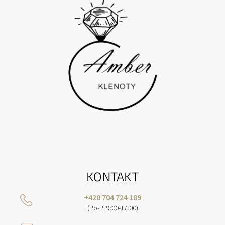
I
E
KONTAKT
+420 704 724 189
(Po-Pi 9:00-17:00)