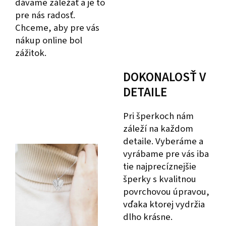
dávame záležať a je to
pre nás radosť.
Chceme, aby pre vás
nákup online bol
zážitok.
DOKONALOSŤ V
DETAILE
Pri šperkoch nám
záleží na každom
detaile. Vyberáme a
vyrábame pre vás iba
tie najprecíznejšie
šperky s kvalitnou
povrchovou úpravou,
vďaka ktorej vydržia
dlho krásne.