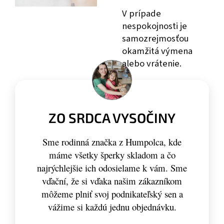
V prípade
nespokojnosti je
samozrejmosťou
okamžitá výmena
alebo vrátenie.
ZO SRDCA VYSOČINY
Sme rodinná značka z Humpolca, kde
máme všetky šperky skladom a čo
najrýchlejšie ich odosielame k vám. Sme
vďační, že si vďaka našim zákazníkom
môžeme plniť svoj podnikateľský sen a
vážime si každú jednu objednávku.