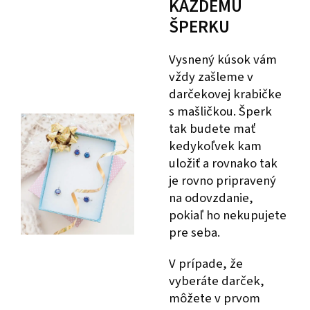
KAŽDÉMU
ŠPERKU
Vysnený kúsok vám
vždy zašleme v
darčekovej krabičke
s mašličkou. Šperk
tak budete mať
kedykoľvek kam
uložiť a rovnako tak
je rovno pripravený
na odovzdanie,
pokiaľ ho nekupujete
pre seba.
V prípade, že
vyberáte darček,
môžete v prvom