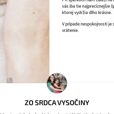
vás iba tie najprecíznejšie
ktorej vydržia dlho krásne.
V prípade nespokojnosti j
vrátenie.
ZO SRDCA VYSOČINY