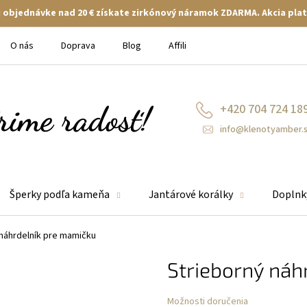
ej objednávke nad 20 € získate zirkónový náramok ZDARMA. Akcia plat
O nás
Doprava
Blog
Affiliate
+420 704 724 18
info@klenotyamber.
Šperky podľa kameňa
Jantárové korálky
Doplnk
 náhrdelník pre mamičku
Strieborný náh
Možnosti doručenia