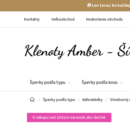
🎁 Len teraz: ku každ
Prejsť
na
Kontakty
Veľkoobchod
Hodnotenie obchodu
obsah
Šperky podľa typu
Šperky podľa kovu
Domov
/
Šperky podľa typu
/
Náhrdelníky
/
Strieborný
K nákupu nad 20 Euro náramok ako darček