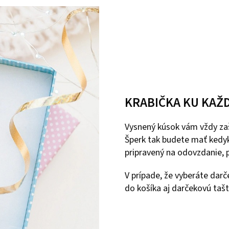
KRABIČKA KU KAŽ
Vysnený kúsok vám vždy zaš
Šperk tak budete mať kedyk
pripravený na odovzdanie, p
V prípade, že vyberáte dar
do košíka aj darčekovú tašt