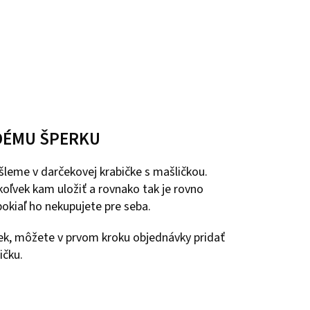
DÉMU ŠPERKU
leme v darčekovej krabičke s mašličkou.
oľvek kam uložiť a rovnako tak je rovno
okiaľ ho nekupujete pre seba.
ček, môžete v prvom kroku objednávky pridať
ičku.