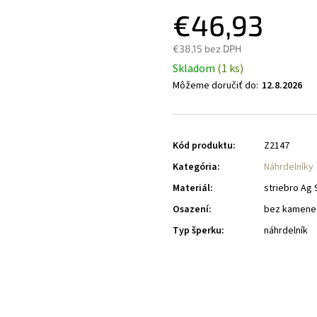
€46,93
€38,15 bez DPH
Skladom
(1 ks)
Môžeme doručiť do:
12.8.2026
Kód produktu:
Z2147
Kategória
:
Náhrdelníky
Materiál
:
striebro Ag 
Osazení
:
bez kamene
Typ šperku
:
náhrdelník