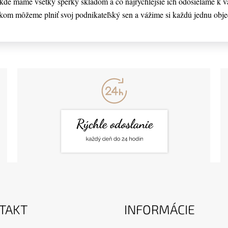
de máme všetky šperky skladom a čo najrýchlejšie ich odosielame k v
kom môžeme plniť svoj podnikateľský sen a vážime si každú jednu obj
TAKT
INFORMÁCIE