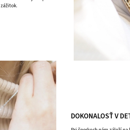
 zážitok.
DOKONALOSŤ V DE
Pri šperkoch nám záleží na