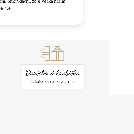
ám. Sme vďační, že si vďaka našim
ednávku.