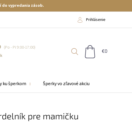
í do vypredania zásob.
Prihlásenie
9
NÁKUPNÝ
KOŠÍK
sk
y ku šperkom
Šperky vo zľavové akciu
rdelník pre mamičku