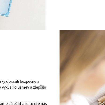
rky dorazili bezpečne a
 vykúzlilo úsmev a zlepšilo
ame záležať a je to pre nás