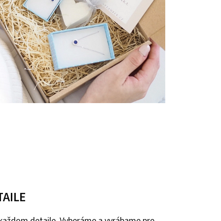
TAILE
 každom detaile. Vyberáme a vyrábame pre