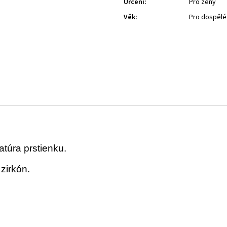
Určení
:
Pro ženy
Věk
:
Pro dospělé
atúra prstienku.
 zirkón.