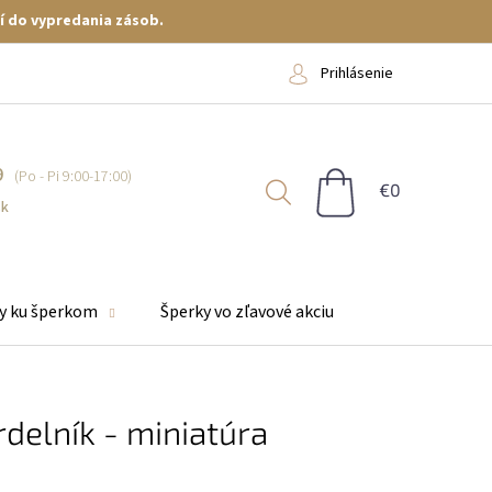
í do vypredania zásob.
Prihlásenie
9
NÁKUPNÝ
KOŠÍK
sk
y ku šperkom
Šperky vo zľavové akciu
delník - miniatúra