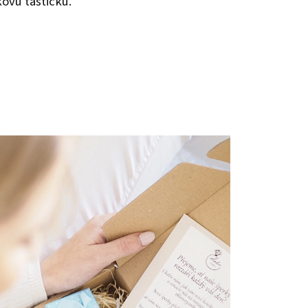
kovú taštičku.