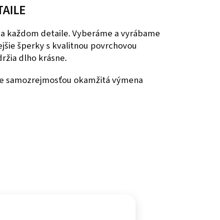
TAILE
 na každom detaile. Vyberáme a vyrábame
nejšie šperky s kvalitnou povrchovou
ržia dlho krásne.
 je samozrejmosťou okamžitá výmena