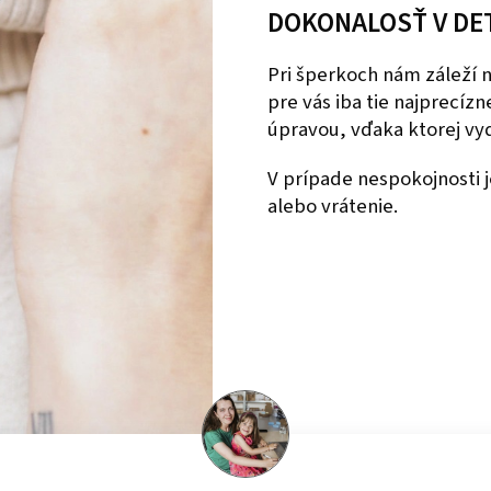
DOKONALOSŤ V DE
Pri šperkoch nám záleží
pre vás iba tie najprecíz
úpravou, vďaka ktorej vyd
V prípade nespokojnosti
alebo vrátenie.