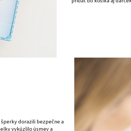
pridať do košíka aj darče
 šperky dorazili bezpečne a
ielky vykúzlilo úsmev a