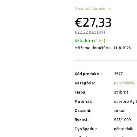
Možnosti doručenia
€27,33
€22,22 bez DPH
Skladom
(1 ks)
Môžeme doručiť do:
11.8.2026
Kód produktu:
3577
Kategória
:
Náhrdelníky
Farba
:
stříbrná
Materiál
:
striebro Ag 
Osazení
:
zirkon
Ryzost
:
925/1000
Typ šperku
:
náhrdelník