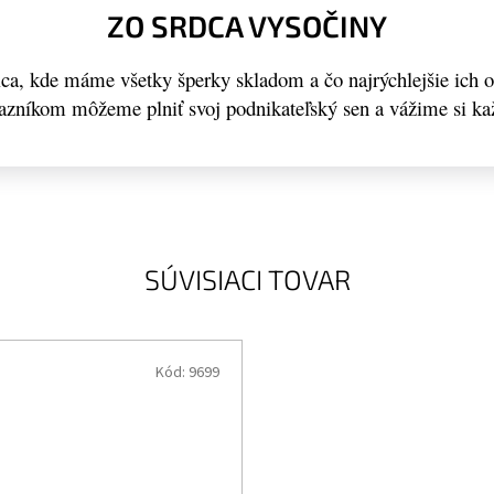
ZO SRDCA VYSOČINY
a, kde máme všetky šperky skladom a čo najrýchlejšie ich 
kazníkom môžeme plniť svoj podnikateľský sen a vážime si ka
SÚVISIACI TOVAR
Kód:
9699