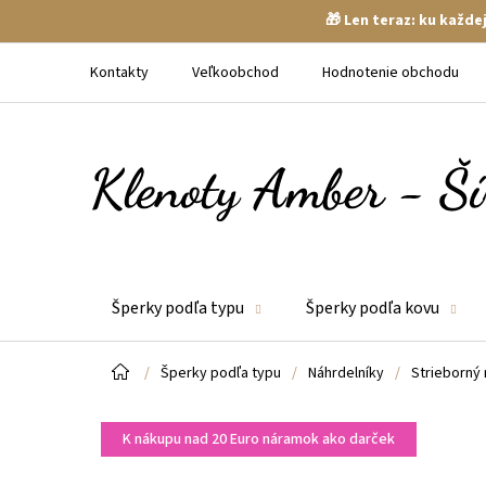
🎁 Len teraz: ku každ
Prejsť
na
Kontakty
Veľkoobchod
Hodnotenie obchodu
obsah
Šperky podľa typu
Šperky podľa kovu
Domov
/
Šperky podľa typu
/
Náhrdelníky
/
Strieborný 
K nákupu nad 20 Euro náramok ako darček