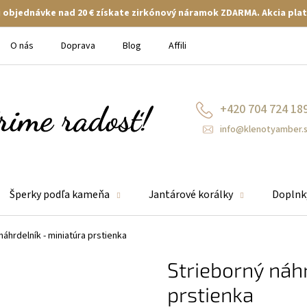
ej objednávke nad 20 € získate zirkónový náramok ZDARMA. Akcia plat
O nás
Doprava
Blog
Affiliate
+420 704 724 18
info@klenotyamber.
Šperky podľa kameňa
Jantárové korálky
Doplnk
náhrdelník - miniatúra prstienka
Strieborný náhr
prstienka