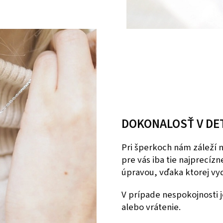
DOKONALOSŤ V DE
Pri šperkoch nám záleží
pre vás iba tie najprecíz
úpravou, vďaka ktorej vyd
V prípade nespokojnosti
alebo vrátenie.