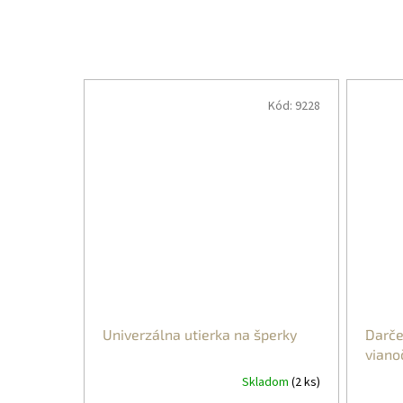
Kód:
9228
Univerzálna utierka na šperky
Darče
viano
Skladom
(2 ks)