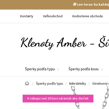
🎁 Len teraz: ku každ
Prejsť
na
Kontakty
Veľkoobchod
Hodnotenie obchodu
obsah
Šperky podľa typu
Šperky podľa kovu
Domov
/
Šperky podľa typu
/
Náhrdelníky
/
Strieborný 
K nákupu nad 20 Euro náramok ako darček