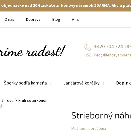
ej objednávke nad 20 € získate zirkónový náramok ZDARMA. Akcia plat
O nás
Doprava
Blog
Affiliate
+420 704 724 18
info@klenotyamber.
Šperky podľa kameňa
Jantárové korálky
Doplnk
náhrdelník kruh so zirkónom
Strieborný náh
Možnosti doručenia