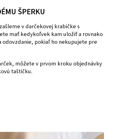
DÉMU ŠPERKU
zašleme v darčekovej krabičke s
ete mať kedykoľvek kam uložiť a rovnako
na odovzdanie, pokiaľ ho nekupujete pre
darček, môžete v prvom kroku objednávky
kovú taštičku.