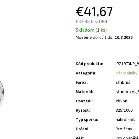
€41,67
€33,88 bez DPH
Skladom
(1 ks)
Môžeme doručiť do:
10.8.2026
Kód produktu:
IPZ1973NR_
Kategória
:
Náhrdelníky
Farba
:
stříbrná
Materiál
:
striebro Ag 
Osazení
:
zirkon
Ryzost
:
925/1000
Typ šperku
:
náhrdelník
Určení
:
Pro ženy
Věk
:
Pro dospělé