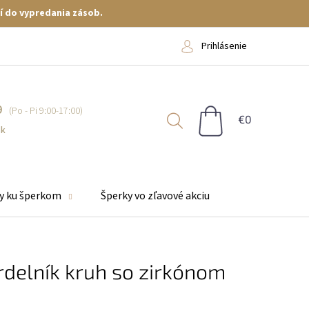
í do vypredania zásob.
Prihlásenie
9
NÁKUPNÝ
KOŠÍK
sk
y ku šperkom
Šperky vo zľavové akciu
rdelník kruh so zirkónom