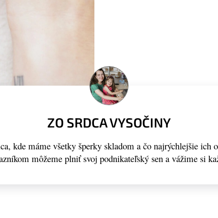
ZO SRDCA VYSOČINY
a, kde máme všetky šperky skladom a čo najrýchlejšie ich 
kazníkom môžeme plniť svoj podnikateľský sen a vážime si ka