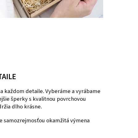
TAILE
 na každom detaile. Vyberáme a vyrábame
nejšie šperky s kvalitnou povrchovou
ržia dlho krásne.
 je samozrejmosťou okamžitá výmena