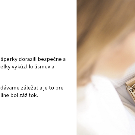
 šperky dorazili bezpečne a
ielky vykúzlilo úsmev a
dávame záležať a je to pre
ine bol zážitok.